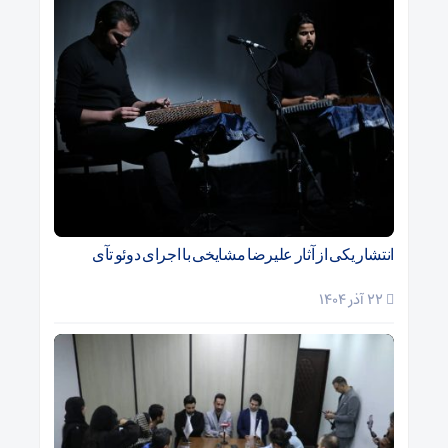
انتشار یکی از آثار علیرضا مشایخی با اجرای دوئو تآی
22 آذر 1404