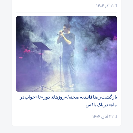
01 آذر 1404
بازگشت رضا فانید به صحنه/ «روزهای دور» تا «خواب در
ماه» در بلک باکس
22 آبان 1404