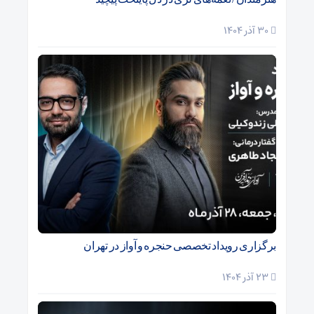
30 آذر 1404
برگزاری رویداد تخصصی حنجره و آواز در تهران
23 آذر 1404