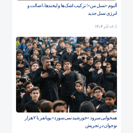
آلبوم «نسل من»؛ ترکیب اشک‌ها و لبخندها، اصالت و
انرژی نسل جدید
08 آذر 1404
همخوانی سرود «خورشید نمی‌سوزد» پویانفر با ۲ هزار
نوجوان در تجریش