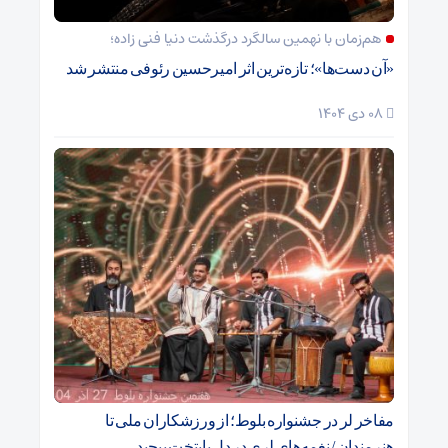
هم‌زمان با نهمین سالگرد درگذشت دنیا فنی زاده؛
«آن دست‌ها»؛ تازه‌ترین اثر امیرحسین رئوفی منتشر شد
08 دی 1404
مفاخر لر در جشنواره بلوط؛ از ورزشکاران ملی تا
هنرمندان / نغمه‌های لری در دل پایتخت پیچید