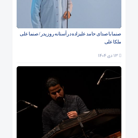
صنما با صدای حامد علیزاده در آستانه روز پدر / صنما علی
ملکا علی
13 دی 1404