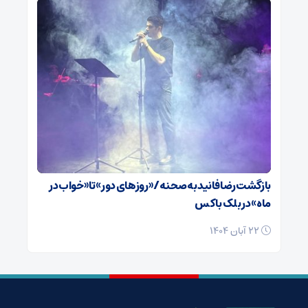
بازگشت رضا فانید به صحنه/ «روزهای دور» تا «خواب در
ماه» در بلک باکس
22 آبان 1404