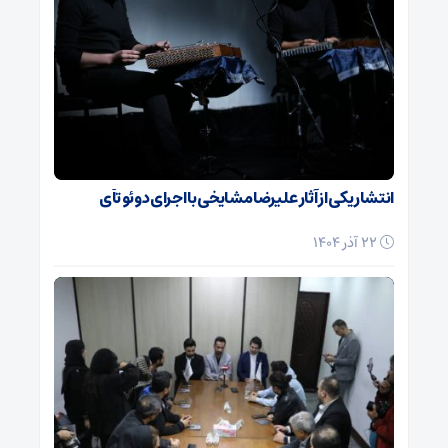
انتشار یکی از آثار علیرضا مشایخی با اجرای دوئو تآی
22 آذر 1404