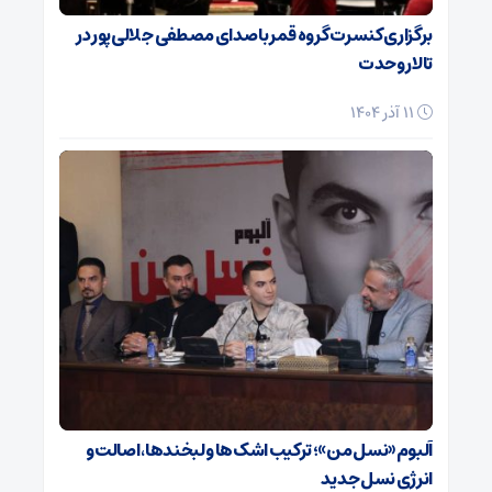
برگزاری کنسرت گروه قمر با صدای مصطفی جلالی‌پور در
تالار وحدت
11 آذر 1404
آلبوم «نسل من»؛ ترکیب اشک‌ها و لبخندها، اصالت و
انرژی نسل جدید