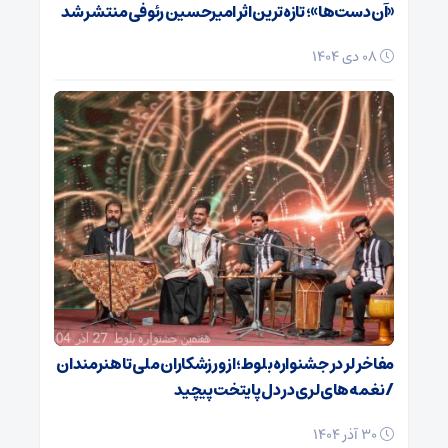
«آن دست‌ها»؛ تازه‌ترین اثر امیرحسین رئوفی منتشر شد
08 دی 1404
مفاخر لر در جشنواره بلوط؛ از ورزشکاران ملی تا هنرمندان
/ نغمه‌های لری در دل پایتخت پیچید
30 آذر 1404