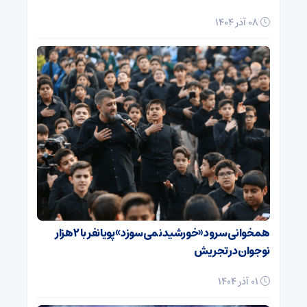
08 آذر 1404
همخوانی سرود «خورشید نمی‌سوزد» پویانفر با ۲ هزار
نوجوان در تجریش
01 آذر 1404