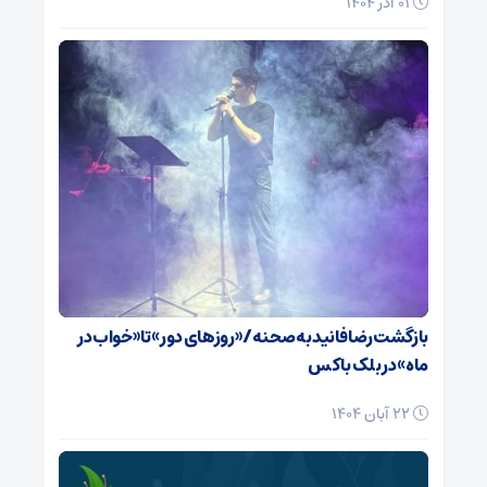
01 آذر 1404
بازگشت رضا فانید به صحنه/ «روزهای دور» تا «خواب در
ماه» در بلک باکس
22 آبان 1404