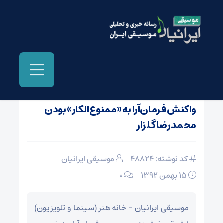
صفحه نخست
/
اخبار و مطالب دیگر رسانه ها
واکنش فرمان‌آرا به «ممنوع‌الکار» بودن
محمدرضا گلزار
کد نوشته: 48824
موسیقی ایرانیان
15 بهمن 1392
۰
موسیقی ایرانیان – خانه هنر (سینما و تلویزیون)