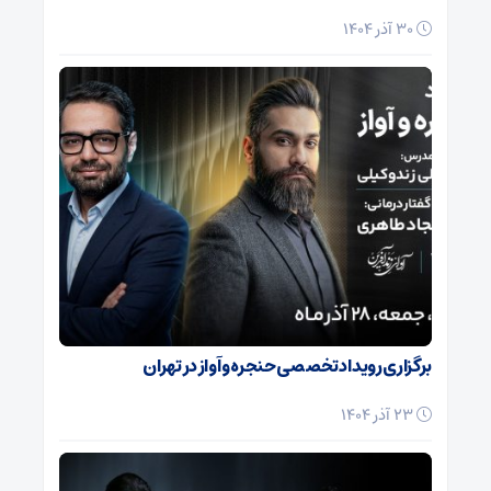
30 آذر 1404
برگزاری رویداد تخصصی حنجره و آواز در تهران
23 آذر 1404