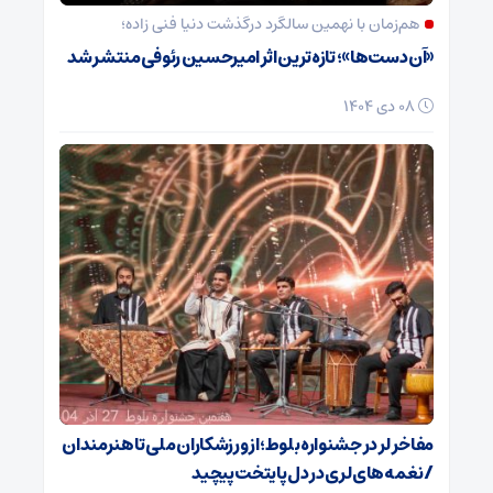
هم‌زمان با نهمین سالگرد درگذشت دنیا فنی زاده؛
«آن دست‌ها»؛ تازه‌ترین اثر امیرحسین رئوفی منتشر شد
08 دی 1404
مفاخر لر در جشنواره بلوط؛ از ورزشکاران ملی تا هنرمندان
/ نغمه‌های لری در دل پایتخت پیچید