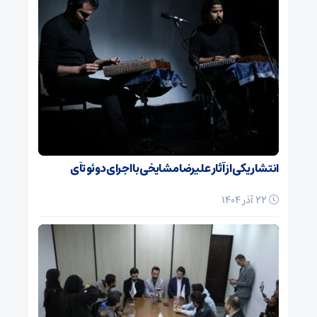
انتشار یکی از آثار علیرضا مشایخی با اجرای دوئو تآی
22 آذر 1404