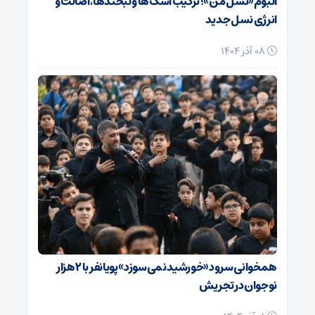
آلبوم «نسل من»؛ ترکیب اشک‌ها و لبخندها، اصالت و
انرژی نسل جدید
08 آذر 1404
همخوانی سرود «خورشید نمی‌سوزد» پویانفر با ۲ هزار
نوجوان در تجریش