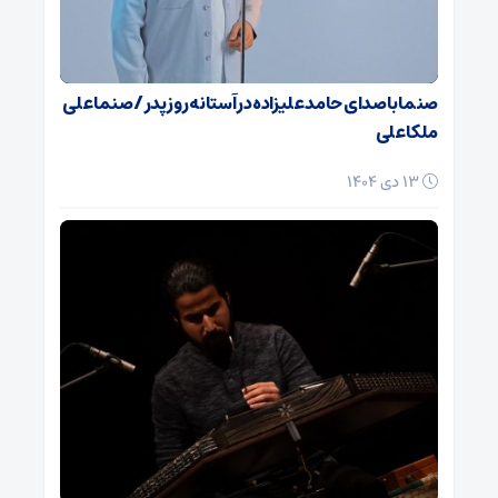
صنما با صدای حامد علیزاده در آستانه روز پدر / صنما علی
ملکا علی
13 دی 1404