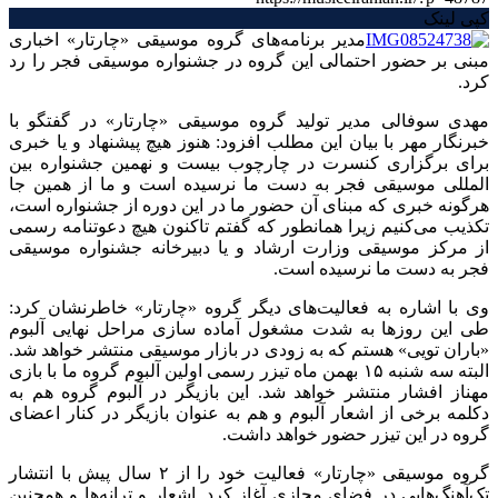
کپی لینک
مدیر برنامه‌های گروه موسیقی «چارتار» اخباری
مبنی بر حضور احتمالی این گروه در جشنواره موسیقی فجر را رد
کرد.
مهدی سوفالی مدیر تولید گروه موسیقی «چارتار» در گفتگو با
خبرنگار مهر با بیان این مطلب افزود: هنوز هیچ پیشنهاد و یا خبری
برای برگزاری کنسرت در چارچوب بیست و نهمین جشنواره بین
المللی موسیقی فجر به دست ما نرسیده است و ما از همین جا
هرگونه خبری که مبنای آن حضور ما در این دوره از جشنواره است،
تکذیب می‌کنیم زیرا همانطور که گفتم تاکنون هیچ دعوتنامه رسمی
از مرکز موسیقی وزارت ارشاد و یا دبیرخانه جشنواره موسیقی
فجر به دست ما نرسیده است.
وی با اشاره به فعالیت‌های دیگر گروه «چارتار» خاطرنشان کرد:
طی این روزها به شدت مشغول آماده سازی مراحل نهایی آلبوم
«باران تویی» هستم که به زودی در بازار موسیقی منتشر خواهد شد.
البته سه شنبه ۱۵ بهمن ماه تیزر رسمی اولین آلبوم گروه ما با بازی
مهناز افشار منتشر خواهد شد. این بازیگر در آلبوم گروه هم به
دکلمه برخی از اشعار آلبوم و هم به عنوان بازیگر در کنار اعضای
گروه در این تیزر حضور خواهد داشت.
گروه موسیقی «چارتار» فعالیت خود را از ۲ سال پیش با انتشار
تک‌آهنگ‌هایی در فضای مجازی آغاز کرد. اشعار و ترانه‌ها و همچنین