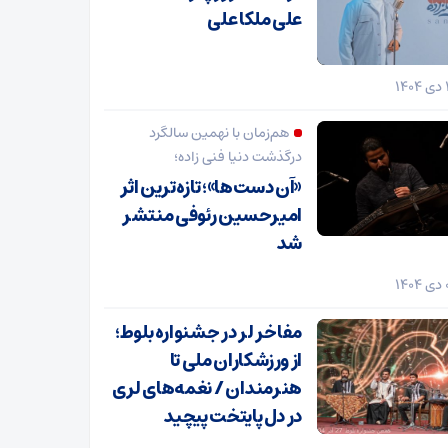
علی ملکا علی
هم‌زمان با نهمین سالگرد
درگذشت دنیا فنی زاده؛
«آن دست‌ها»؛ تازه‌ترین اثر
امیرحسین رئوفی منتشر
شد
مفاخر لر در جشنواره بلوط؛
از ورزشکاران ملی تا
هنرمندان / نغمه‌های لری
در دل پایتخت پیچید