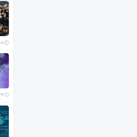
01 آذر 1404
22 آبان 1404