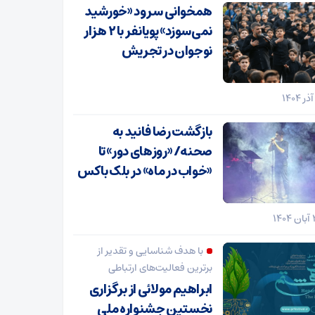
همخوانی سرود «خورشید
نمی‌سوزد» پویانفر با ۲ هزار
نوجوان در تجریش
بازگشت رضا فانید به
صحنه/ «روزهای دور» تا
«خواب در ماه» در بلک باکس
با هدف شناسایی و تقدیر از
برترین فعالیت‌های ارتباطی
ابراهیم مولائی از برگزاری
نخستین جشنواره ملی