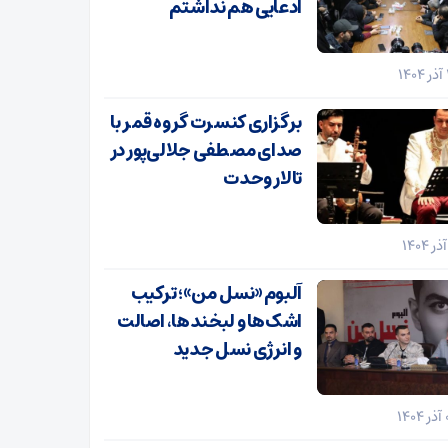
ادعایی هم نداشتم
برگزاری کنسرت گروه قمر با
صدای مصطفی جلالی‌پور در
تالار وحدت
آلبوم «نسل من»؛ ترکیب
اشک‌ها و لبخندها، اصالت
و انرژی نسل جدید