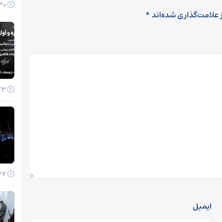
30 آذر 1404
 علامت‌گذاری شده‌اند
*
23 آذر 1404
22 آذر 1404
ایمیل