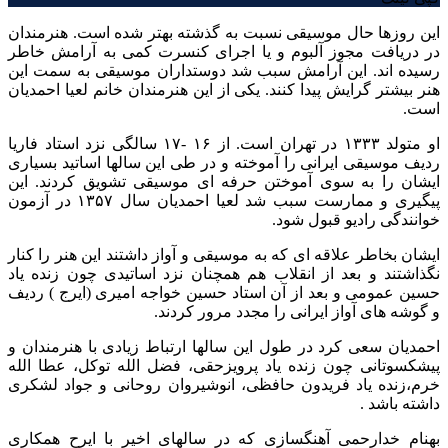
این روزها حال موسیقی نسبت به گذشته بهتر شده است. هنرمندان
در دریافت مجوز آلبوم و یا اجرای کنسرت کمی به آرامش خاطر
رسیده اند. این آرامش سبب شد دوستداران موسیقی به سمت این
هنر بیشتر گرایش پیدا کنند. یکی از این هنرمندان خانم لعیا احمدیان
است.
او متولد ۱۳۳۳ در تهران است. از ۱۶ -۱۷ سالگی نزد استاد فاریا
ردیف موسیقی ایرانی را آموخته و در طی این سالها اساتید بسیاری
ایشان را به سوی آموختن حرفه ای موسیقی تشویق کردند. این
پیگیری و ممارست سبب شد لعیا احمدیان سال ۱۳۵۷ در آزمون
خوانندگی رادیو قبول شود.
ایشان بخاطر علاقه ای که به موسیقی و آواز داشتند این هنر را کنار
نگذاشتند و بعد از انقلاب هم همچنان نزد اساتیدی چون زنده یاد
حسین عمومی و بعد از آن استاد حسین خواجه امیری (ایرج ) ردیف
و گوشه های آواز ایرانی را مجدد مرور کردند.
احمدیان سعی کرد در طول این سالها ارتباط زیادی با هنرمندان و
پیشکسوتانی چون زنده یاد پرویزحقی، فضل الله توکل، عطا الله
خرم،زنده یاد فریدون حافظی، انوشیروان روحانی و جواد لشکری
داشته باشد .
بهنام خدارحمی آهنگسازی که در سالهای اخیر با ایرح همکاری