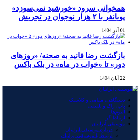
همخوانی سرود «خورشید نمی‌سوزد»
پویانفر با ۲ هزار نوجوان در تجریش
01 آذر 1404
بازگشت رضا فانید به صحنه/ «روزهای
دور» تا «خواب در ماه» در بلک باکس
22 آبان 1404
دستگاهی، مقامی و کلاسیک
پاپ، راک و تلفیقی
آلبوم‌ها
ارتباط گر
موسیقی ایرانیان
درباره موسیقی ایرانیان
ارتباط با موسیقی ایرانیان