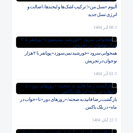
آلبوم «نسل من»؛ ترکیب اشک‌ها و لبخندها، اصالت و
انرژی نسل جدید
08 آذر 1404
همخوانی سرود «خورشید نمی‌سوزد» پویانفر با ۲ هزار
نوجوان در تجریش
01 آذر 1404
بازگشت رضا فانید به صحنه/ «روزهای دور» تا «خواب در
ماه» در بلک باکس
22 آبان 1404