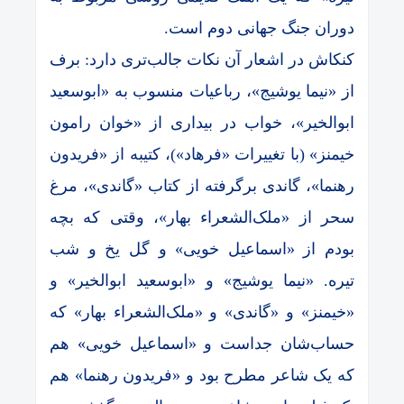
دوران جنگ جهانی دوم است.
کنکاش در اشعار آن نکات جالب‌تری دارد: برف
از «نیما یوشیج»، رباعیات منسوب به «ابوسعید
ابوالخیر»، خواب در بیداری از «خوان رامون
خیمنز» (با تغییرات «فرهاد»)، کتیبه از «فریدون
رهنما»، گاندی برگرفته از کتاب «گاندی»، مرغ
سحر از «ملک‌الشعراء بهار»، وقتی که بچه
بودم از «اسماعیل خویی» و گل یخ و شب
تیره. «نیما یوشیج» و «ابوسعید ابوالخیر» و
«خیمنز» و «گاندی» و «ملک‌الشعراء بهار» که
حساب‌شان جداست و «اسماعیل خویی» هم
که یک شاعر مطرح بود و «فریدون رهنما» هم