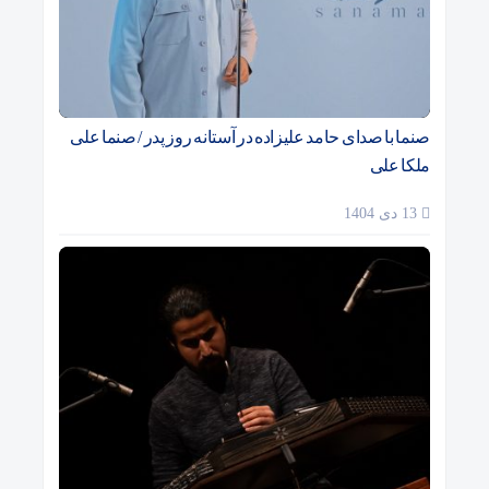
صنما با صدای حامد علیزاده در آستانه روز پدر / صنما علی
ملکا علی
13 دی 1404