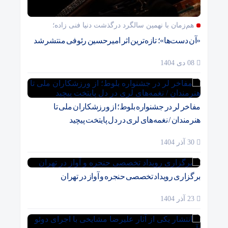
هم‌زمان با نهمین سالگرد درگذشت دنیا فنی زاده؛
«آن دست‌ها»؛ تازه‌ترین اثر امیرحسین رئوفی منتشر شد
08 دی 1404
مفاخر لر در جشنواره بلوط؛ از ورزشکاران ملی تا
هنرمندان / نغمه‌های لری در دل پایتخت پیچید
30 آذر 1404
برگزاری رویداد تخصصی حنجره و آواز در تهران
23 آذر 1404