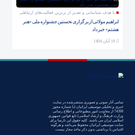
با هدف شناسایی و تقدیر از برترین فعالیت‌های ارتباطی
ابراهیم مولائی از برگزاری نخستین جشنواره ملی «هنر
هشتم» خبر داد
18 آبان 1404
تمامی آثار صوتی و تصویری منتشرشده در سایت
خبری و تحلیلی موسیقی ایرانیان (با شماره مجوز
74398 از معاونت امور مطبوعاتی و اطلاع رسانی
وزارت فرهنگ و ارشاد اسلامی) تابع قوانین جمهوری
اسلامی ایران می باشند. کلیه حقوق این تارنما برای
سایت موسیقی ایرانیان محفوظ می‌باشد و هرگونه
اقتباس یا برداشتی بدون ذکر ماخذ مجاز نیست.