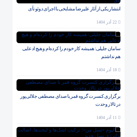
انتشار یکی از آثار علیرضا مشایخی با اجرای دوئو تآی
22 آذر 1404
سامان جلیلی: همیشه کار خودم را کرده‌ام و هیچ ادعایی
هم نداشتم
18 آذر 1404
برگزاری کنسرت گروه قمر با صدای مصطفی جلالی‌پور
در تالار وحدت
11 آذر 1404