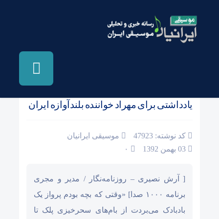
صفحه نخست
/
اخبار و مطالب دیگر رسانه ها
یادداشتی برای مهراد خواننده بلندآوازه ایران
کد نوشته: 47923
موسیقی ایرانیان
03 بهمن 1392
۰
[ آرش نصیری – روزنامه‌نگار / مدیر و مجری
برنامه ۱۰۰۰ صدا] «وقتی که بچه بودم پرواز یک
بادبادک می‌بردت از بام‌های سحرخیزی پلک تا