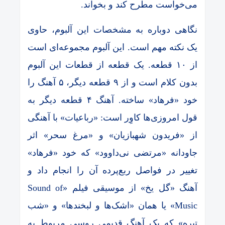
می‌خواست مطرح کند و بخواند.
نگاهی دوباره به مشخصات این آلبوم، حاوی
یک نکته مهم است. این آلبوم مجموعه‌ای است
از ۱۰ قطعه. یک قطعه از قطعات این آلبوم
بدون کلام است و از ۹ قطعه دیگر، ۵ آهنگ را
خود «فرهاد» ساخته. آهنگ ۴ قطعه دیگر به
قول امروزی‌ها کاوِر است: «رباعیات» با آهنگی
از «فریدون شهبازیان» و «مرغ سحر» اثر
جاودانه «مرتضی نی‌داوود» که خود «فرهاد»
تغییر در فواصل ربع‌پرده آن را انجام داد و
آهنگ «گل یخ» از موسیقی فیلم «Sound of
Music» یا همان «اشک‌ها و لبخندها» و «شب
تیره» که یک آهنگ قدیمی روسی مربوط به