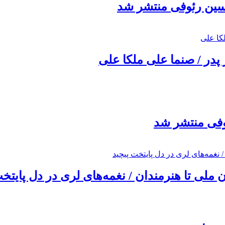
حسین رئوفی منتشر شد
 پدر / صنما علی ملکا علی
ئوفی منتشر شد
ملی تا هنرمندان / نغمه‌های لری در دل پایتخت