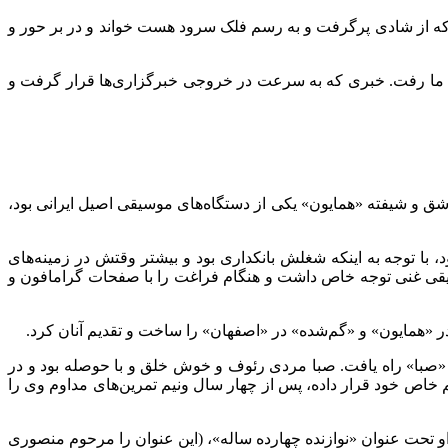
که از شادی پرگرفت و به رسم فلک سرود هست خواند و در بر حور و
ب از بین ما رفت. خبری که به سرعت در خروجی خبرگزاری‌ها قرار گرفت و
ود. مادرش که عاشق و شیفته «همایون» یکی از دستگاه‌های موسیقی اصیل ایرانی بود،
، با توجه به اینکه شغلش بانکداری بود و بیشتر وقتش در زمینه‌های
یقی غنی توجه خاص داشت و هنگام فراغت را با صفحات گرامافون و
ر «همایون» و «گم‌شده» در «اصفهان» را ساخت و تقدیم آنان کرد.
 لبکی» روزها برای خود با آن نواهایی را زمزمه می‌کرد. در ۱۱ سالگی به مکتب استاد «صبا» راه یافت. صبا مردی رئوف و خوش خلق و با حوصله بود و در
خاص خود قرار داده‌، پس از چهار سال ونیم تمرین‌های مداوم وی را
و تحت عنوان «نوازنده چهارده ساله»، (این عنوان را مرحوم منصوری