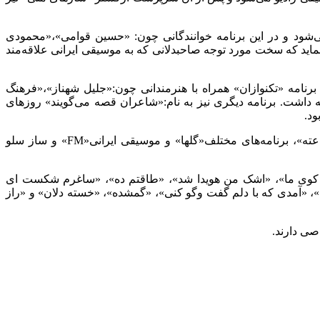
تریوفونیک پخش می‌شد به وی واگذار می‌شود و در این برنامه خوانندگانی چون: «حسین قوامی»،«محمودی
ی»،«عبدالوهاب شهیدی» شرکت داشتند و خرم موفق می‌شود حدود ۸۰ برنامه تهیه و اجرا نماید که سخت مورد توجه صاحبدلانی که به موسیقی ایرانی علاقه‌مند
نامه «تکنوازان» همراه با هنرمندانی چون:«جلیل شهناز»،«فرهنگ
داشت. برنامه دیگری نیز به نام:«شاعران قصه می‌گویند» روزهای
ود.
به گزارش ایسنا، اگر بخواهیم تعداد کل برنامه‌های موسیقی ایرانی اعم از برنامه موسیقی ایرانی «نیم ساعته»، موسیقی ایرانی«ربع ساعته»، برنامه‌های مختلف«گلها» و موسیقی ایرانی«FM» و ساز سلو
 از کوی ما»، «اشک من هویدا شد»، «طاقتم ده»، «ساغرم شکست ای
 «آمدی که با دلم گفت وگو کنی»، «گمشده»، «خسته دلان» و «راز
صی دارند.