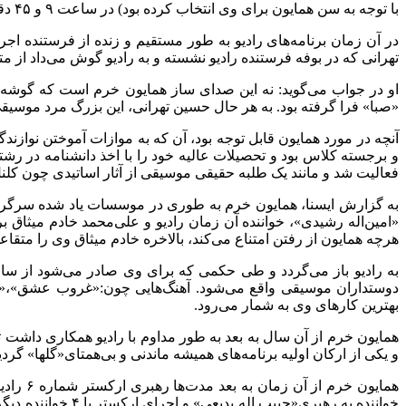
با توجه به سن همایون برای وی انتخاب کرده بود) در ساعت ۹ و ۴۵ دقیقه شب از رادیو تهران پخش شد و از فردای آن روز نام نوازنده چهارده ساله در بسیاری محافل مطرح شد.
در آن زمان برنامه‌های رادیو به طور مستقیم و زنده از فرستنده ا
تهرانی که در بوفه فرستنده رادیو نشسته و به رادیو گوش می‌داد از 
او در جواب می‌گوید: نه این صدای ساز همایون خرم است که گوشه‌ها
«صبا» فرا گرفته بود. به هر حال حسین تهرانی‌، این بزرگ مرد موسیقی
آنچه در مورد همایون قابل توجه بود، آن که به موازات آموختن نواز
و برجسته کلاس بود و تحصیلات عالیه خود را با اخذ دانشنامه در ر
فعالیت شد و مانند یک طلبه حقیقی موسیقی از آثار اساتیدی چون کلنل 
به گزارش ایسنا، همایون خرم به طوری در موسسات یاد شده سرگرم کار
«امین‌اله رشیدی»، خواننده آن زمان رادیو و علی‌محمد خادم میثاق ب
هرچه همایون از رفتن امتناع می‌کند،‌ بالاخره خادم میثاق وی را متقاع
دوستداران موسیقی واقع می‌شود. آهنگ‌هایی چون:«غروب عشق»،«گل 
بهترین کارهای وی به شمار می‌رود.
همایون خرم از آن سال به بعد به طور مداوم با رادیو همکاری داشت تا ا
و یکی از ارکان اولیه برنامه‌های همیشه ماندنی و بی‌همتای«گلها» گردی
خواننده به رهبر