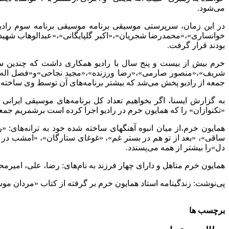
می‌شود.
بودند قرار گرفت.
خرم بیش از بیست و پنج سال با رادیو همکاری داشت که چندین سال
شریف»،«منصور صارمی»،«رضا ورزنده»،«مجید نجاحی»و«فضل اله توکل
جمعه از رادیو پخش می‌شد که بیشتر برنامه‌های آن توسط وی ساخته 
«تکنوازان» را که همایون خرم در رادیو اجرا کرده است برشمریم جمعا
همایون خرم،‌از میان انبوه آهنگهای ساخته شده خود به ترانه‌ها
ساقی»، «بعد از تو هم در بستر غم»، «غوغای ستارگان»، «امشب در
دل»را بیشتر از همه می‌پسندد.
همایون خرم متاهل و دارای چهار فرزند به نام‌های: رضا‌، علی، امیرم
پی‌نوشت: زندگینامه استاد همایون خرم بر گرفته از کتاب «مردان موس
برچسب ها