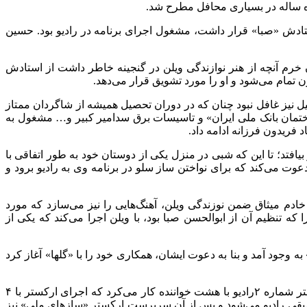
ستادش «صبا» قرار داشت، مشغول اجرای برنامه در رادیو بود. حسین
 خرم آنچه از هنر نوازندگی ویلن در گنجینه خاطر داشت از استادش
 تمام می‌شود و او را مورد تشویق قرار می‌دهد.
ل نیز غافل نبود چنان که در دوران تحصیل همیشه از شاگردان ممتاز
اختمان بانک ملی ایران» و تاسیسات برق سدامیر کبیر و… مشغول به
فریدون فرزانه ادامه داد.
تد؛‌ تا این که شبی در منزل یکی از دوستان خود به طور اتفاقی با
عوت می‌کند که برای نواختن ساز سلو در برنامه وی به رادیو برود و
 رادیو شرکت می‌کند. وی در ارکستر خادم میثاق ضمن نوزندگی ویلن‌، آهنگ‌هایی را نیز می‌سازد که مورد
نظیم آن از ابوالحسن صبا بود، با ویلن اجرا می‌کند که یکی از
ه وجود آمد و بنا به دعوت ایشان‌، همکاری خود را با «گلها» آغاز کرد
همایون خرم از آن زمان به بعد مدت‌ها رهبری ارکستر شماره ۶ رادیو و بعد ارکستر شماره دو رادیو را به عهده داشت(توضیح این که ارکستر شماره ۲رادیو با هشت خواننده کار می‌کرد که اجرای ارکستر با ۴
رم مدتی هم عضو شورای موسیقی رادیو می‌شود و پس از آن سرپرست ارکستر «ساز‌های ملی» نیز