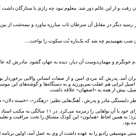
فت و از این عالم دور شد. معلوم نبود چه رازی با ستارگان داشت 
م کوتاه خبر رسید دیگر در مقابل آن سرطان تاب مبارزه نیاورد و نیمه‌ش
 آن شب نفهمیدیم چه شد که یک‌باره نُت سکوت را نواخت…
ه سال ۱۳۰۹ در شهر بوشهر میان مردم خونگرم و مهمان‌دوست آن دیار‌، دیده به جهان گش
ران آمد. پدرش که مردی امین و از صفات انسانی والایی برخوردار بود‌
 ایرانی هم غفلت نمی‌ورزید و به دستگاه‌ها و گوشه‌های این موس
یل،‌ بیش از همه به «اصفهان» علاقه داشت.
ر دلبستگی مادر و پدرش ‌، آهنگ‌هایی نظیر: «رهگذر»، «خسته دلان» د
بیش از هفت بهار از سنش نگذشته بود که با تهیه «نی
د؛‌ به همین لحاظ «همایون» این کودک مشتاق را تحت مراقبت و تعلیم 
ه بود.
 موسیقی رادیو را به عهده داشت از وی به عمل آمد،‌ اولین برنامه ا