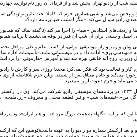
جرا و پخش می‌شد و شبی همایون خرم که کاملا تحت تاثیر نوازندگی ا
متصدی رادیو سوال می‌کند: «مگر امشب صبا برنامه دارد؟»
 و ردیف‌های استادش «صبا» را اجرا می‌کند (ناگفته نماند که همایون
 اصیل و سنتی ایران آن شب آن قدر در بوفه می‌نشیند تا برنامه همایون
ندگی ویلن و رمز و راز موسیقی ایرانی‌، از کسب علم و طی مراحل تحصی
شته «مهندسی برق» ادامه داد و در موسساتی مانند:«تاسیسات اداره س
وزیری‌، روح اله خالقی بهره مند شد و آموزش «هارمونی» را نزد استاد 
 و فعالیت بود که فکر نمی‌کرد مجددا روزی سر و کارش با رادیو بیاف
رخورد می‌کند و خادم میثاق پس از شنیدن ویلن خرم بلافاصله از وی د
د می‌نماید و خرم دعوت او را میپذیرد.
به رادیو باز می‌گردد و طی حکمی که برای وی صادر می‌شود از سال ۱۳۳۳ در برنامه‌های موسیقی
من»،«نیمه‌های شب» و نیز قطعه محلی و معروف «زردملیجه» را که ت
ین که برنامه «گلها» به همت بزرگ مرد ادب و هنر ایران«داود پیرنیا» ب
د.
ی«حبیب اله بدیعی» و اجرای ارکستر با ۴ خواننده دیگر به رهبری همایون خرم بود). همایون خ