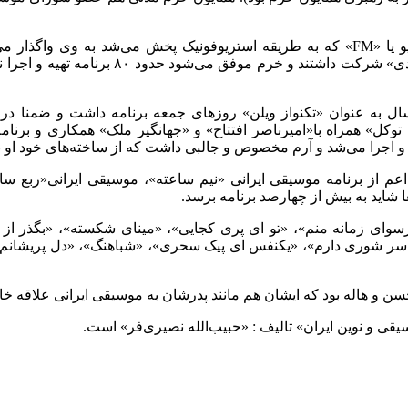
در این زمان‌، سرپرستی موسیقی برنامه موسیقی برنامه سوم رادیو یا «FM» که به طریقه اس
خوانساری»،«محمدرضا شجریان»،«اکبر گلپایگان
 به عنوان «تکنواز ویلن» روزهای جمعه برنامه داشت و ضمنا در بر
» همراه با«امیرناصر افتتاح» و «جهانگیر ملک» همکاری و برنامه 
و اجرا می‌شد و آرم مخصوص و جالبی داشت که از ساخته‌های خود او ب
 شاید به بیش از چهارصد برنامه برسد.
ی: «رسوای زمانه منم»، «تو ای پری کجایی»، «مینای شکسته»، «بگذر
 سر شوری دارم»، «یکنفس ای پیک سحری»، «شباهنگ»، «دل پریشانم»،
حسن و هاله بود که ایشان هم مانند پدرشان به موسیقی ایرانی علاقه خا
یقی و نوین ایران» تالیف : «حبیب‌الله نصیری‌فر» است.