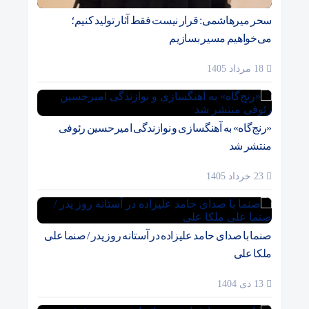
سحر میرهاشمی: قرار نیست فقط آثار تولید کنیم؛
می‌خواهیم مسیر بسازیم
18 مرداد 1405
«رنج‌گاه» به آهنگسازی و نوازندگی امیرحسین رئوفی
منتشر شد
23 خرداد 1405
صنما با صدای حامد علیزاده در آستانه روز پدر / صنما علی
ملکا علی
13 دی 1404