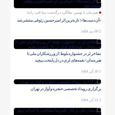
هم‌زمان با نهمین سالگرد درگذشت دنیا فنی زاده؛
«آن دست‌ها»؛ تازه‌ترین اثر امیرحسین رئوفی منتشر شد
08 دی 1404
مفاخر لر در جشنواره بلوط؛ از ورزشکاران ملی تا
هنرمندان / نغمه‌های لری در دل پایتخت پیچید
30 آذر 1404
برگزاری رویداد تخصصی حنجره و آواز در تهران
23 آذر 1404