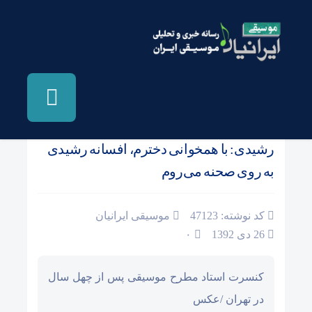
صفحه نخست
/
اخبار و مطالب دیگر رسانه ها
رشیدی: با همخوانی دخترم، افسانه رشیدی
به روی صحنه می‌روم
کد نوشته: 47123
موسیقی ایرانیان
26 دی 1392
۰
کنسرت استاد مطرح موسیقی پس از چهل سال
در تهران /عکس