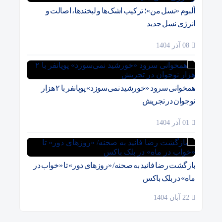
آلبوم «نسل من»؛ ترکیب اشک‌ها و لبخندها، اصالت و
انرژی نسل جدید
08 آذر 1404
همخوانی سرود «خورشید نمی‌سوزد» پویانفر با ۲ هزار
نوجوان در تجریش
01 آذر 1404
بازگشت رضا فانید به صحنه/ «روزهای دور» تا «خواب در
ماه» در بلک باکس
22 آبان 1404