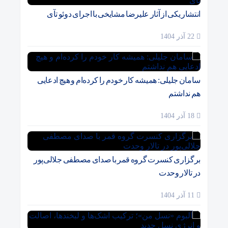
انتشار یکی از آثار علیرضا مشایخی با اجرای دوئو تآی
22 آذر 1404
سامان جلیلی: همیشه کار خودم را کرده‌ام و هیچ ادعایی
هم نداشتم
18 آذر 1404
برگزاری کنسرت گروه قمر با صدای مصطفی جلالی‌پور
در تالار وحدت
11 آذر 1404