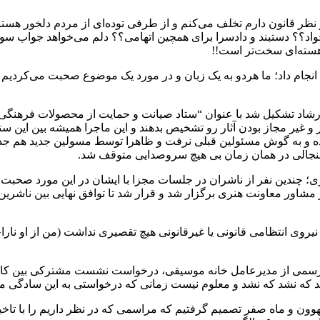
انون دارم تخلف می‌کنم و از طرفی توده‌ای از مردم دلخور هستند که 
د؟؟ دستبند و دادسرا برای همچین اتهامی؟؟ دلم می‌خواهد جواب سوال 
هسته‌ای سخت‌تر است!!
 انجام داد؛ ما هردو به یک زبان و در مورد یک موضوع صحبت می‌کردیم 
د تشکیل شد با عنوان “ستاد صیانت و حمایت از محصولات فرهنگی” و بنا
از و غیر مجاز بودن آثار رو تشخیص بدهند و این ماجرا همیشه بین این 
ه شده و به گوش مسئولین قبلی نرفت و ظاهرا توسط مسولین جدید هم جد
جنجالی در همان زمان بی هیچ سروصدایی متوقف شد.
نری؛ چندین نفر از ناشران در جلسات مجزا با ایشان در این مورد صحبت
 مشاور معاونت هنری برگزار شد و قرار شد تا توافق نهایی بین ناشری
یروی انتظامی قانونی یا غیرقانونی هیچ تقصیری نداشت (من از او ناراح
سمی از مدیرعامل خانه موسیقی، درخواست نشست مشترکی بین کانون 
شد که نشد که نشد و معلوم نیست زمانی که درخواستی به این سادگی
انی سالگرد بتهوون و ماه صفر تصمیم گرفتیم که مراسمی که در نظر داریم را با