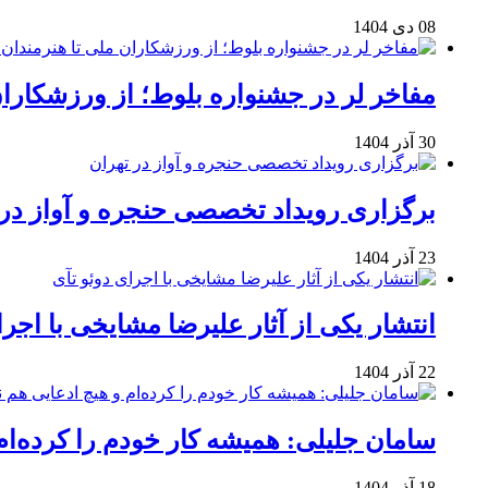
08 دی 1404
مفاخر لر در جشنواره بلوط؛ از ورزشکاران 
30 آذر 1404
برگزاری رویداد تخصصی حنجره و آواز در 
23 آذر 1404
انتشار یکی از آثار علیرضا مشایخی با اجرا
22 آذر 1404
سامان جلیلی: همیشه کار خودم را کرده‌ام
18 آذر 1404