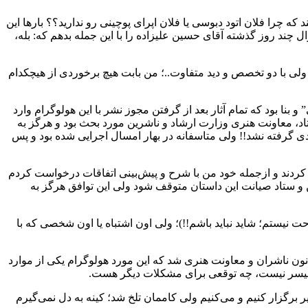
چرا فلان اتود دبوسی یا فلان اپرای پوچینی رو ندارید؟؟ بارها این
چند روز گذشته آقای حسین علیزاده را با این جمله بدهم که: بله،
ولی با دو تخصص و دید متفاوت..؛ من بابت هیچ برخوردی از هیچکدام
 بود که تمام آثار بعد از گرفتن مجوز نشر با این هولوگرام وارد
ستاد، معاونت هنری وزارت ارشاد و ناشرین مورد بحث بود و هرگز به
ی گرفته نشد!! ولی متاسفانه در بهار امسال اجرایی شده بود و پس
 کردند و ازجمله خود من با شرح و پیش‌بینی اتفاقات درخواست کردم
ن و ستاد صیانت این داستان متوقف شود ولی این توافق هرگز به
ت نیستم؛ شاید نباید باشم!!)؛ ولی اون اشتباه یا اون شخصی که با
ناشران و معاونت هنری شد که این مورد هولوگرام یکی از موارد
 میسر نیست، چه توقعی برای مشکلات دیگر هست.
 تاخیر برگزار کنیم و می‌کنیم ولی کاممان تلخ شد؛ کینه به دل نمی‌گیرم