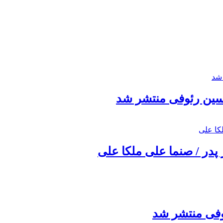
حسین رئوفی منتشر شد
 پدر / صنما علی ملکا علی
ئوفی منتشر شد