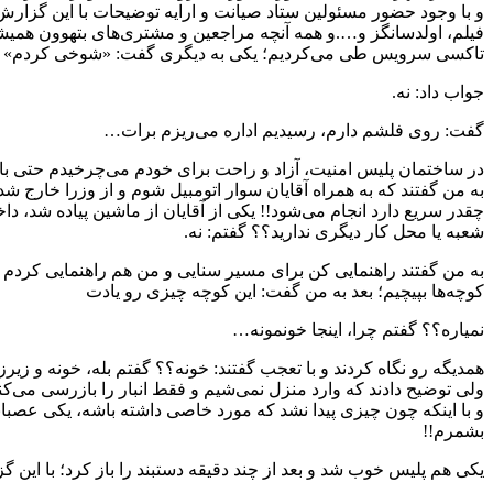
فیلم، اولدسانگز و….و همه آنچه مراجعین و مشتری‌های بتهوون همیشه د
تاکسی سرویس طی می‌کردیم؛ یکی به دیگری گفت: «شوخی کردم» م
جواب داد: نه.
گفت: روی فلشم دارم، رسیدیم اداره می‌ریزم برات…
در ساختمان پلیس امنیت، آزاد و راحت برای خودم می‌چرخیدم حتی با م
به من گفتند که به همراه آقایان سوار اتومبیل شوم و از وزرا خارج
چقدر سریع دارد انجام می‌شود!! یکی از آقایان از ماشین پیاده شد،
شعبه یا محل کار دیگری ندارید؟؟ گفتم: نه.
به من گفتند راهنمایی کن برای مسیر سنایی و من هم راهنمایی کردم تا 
کوچه‌ها بپیچیم؛ بعد به من گفت: این کوچه چیزی رو یادت
نمیاره؟؟ گفتم چرا، اینجا خونمونه…
همدیگه رو نگاه کردند و با تعجب گفتند: خونه؟؟ گفتم بله، خونه و ز
و با اینکه چون چیزی پیدا نشد که مورد خاصی داشته باشه، یکی عصبانی
بشمرم!!
یکی هم پلیس خوب شد و بعد از چند دقیقه دستبند را باز کرد؛ با این 