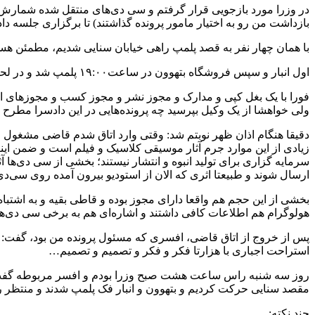
در وزرا مورد بازجویی قرار گرفتم و سی دی‌های منتقل شده شمارش دق
بازداشت من رو به اختیار مامور پرونده گذاشتند) تا برگزاری جلسه
با همان چهار نفر به قصد پلمپ راهی خیابان سنایی شدیم، مطمئن ه
اول انبار و سپس فروشگاه بتهوون در ساعت۱۹:۰۰ پلمپ شد و در لحظات آخر با ارایه یک پروانه کسب و کارت ملی، من را آزاد گذاشتند تا فردا صبح و دستور قاضی…
فورا با یک بغل کپی و مدارک و مجوز نشر و مجوز کسب و مجوزهای اخذ
ولی خواهشا از یک وکیل بپرسید چه پرونده‌هایی در این دادسرا مطر
دقیقا هنگام اذان ظهر نوبتم شد: وقتی وارد اتاق شدم قاضی مشغول خ
زیادی از این موارد جرم آثار موسیقی کلاسیک و فیلم است و ضمن اینکه
سرمایه گزاری برای تولید انبوه و انتشار نیستند؛ بخشی از سی دی‌ها 
ارسال شوند و طبیعتا اثری که الان از استودیو بیرون آمده روی سی‌د
بخشی از این حجم هم واقعا دارای مجوز بوده و قاطی بقیه و به اشتباه 
هولوگرام هم اطلاعات کافی داشتند و اشاره‌ای هم به برخی سی دی‌ه
پس از خروج از اتاق قاضی، افسری که مسئول پرونده من بود، گفت: د
استراحت اجباری با هزارتا فکر و فکر و تصمیم و تصمیم…
روز سه شنبه راس ساعت هشت صبح وزرا بودم و افسر مربوطه گفت که 
مقصد سنایی حرکت کردیم و بتهوون و انبار فک پلمپ شدند و منت
چند نکته: