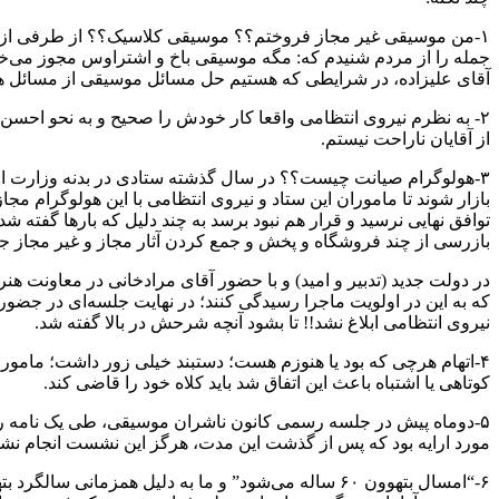
۱-من موسیقی غیر مجاز فروختم؟؟ موسیقی کلاسیک؟؟ از طرفی از نظر ق
جمله را از مردم شنیدم که: مگه موسیقی باخ و اشتراوس مجوز می‌خوا
آقای علیزاده، در شرایطی که هستیم حل مسائل موسیقی از مسائل 
۲- به نظرم نیروی انتظامی واقعا کار خودش را صحیح و به نحو احسن
از آقایان ناراحت نیستم.
۳-هولوگرام صیانت چیست؟؟ در سال گذشته ستادی در بدنه وزارت ارشا
بازار شوند تا ماموران این ستاد و نیروی انتظامی با این هولوگرام مج
توافق نهایی نرسید و قرار هم نبود برسد به چند دلیل که بارها گفت
بازرسی از چند فروشگاه و پخش و جمع کردن آثار مجاز و غیر مجاز 
در دولت جدید (تدبیر و امید) و با حضور آقای مرادخانی در معاونت ه
که به این در اولویت ماجرا رسیدگی کنند؛ در نهایت جلسه‌ای در جضور
نیروی انتظامی ابلاغ نشد!! تا بشود آنچه شرحش در بالا گفته شد.
۴-اتهام هرچی که بود یا هنوزم هست؛ دستبند خیلی زور داشت؛ مامور ن
کوتاهی یا اشتباه باعث این اتفاق شد باید کلاه خود را قاضی کند.
۵-دوماه پیش در جلسه رسمی کانون ناشران موسیقی، طی یک نامه ر
مورد ارایه بود که پس از گذشت این مدت، هرگز این نشست انجام ن
۶-“امسال بتهوون ۶۰ ساله می‌شود” و ما به دلیل همزم