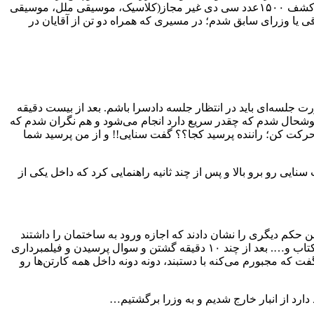
و با وجود حضور مسئولین ستاد صیانت و ارایه توضیحات با این گزارش که بیش از ۹۵٪ محصولات فاقد هولوگرام مربوطه هستند و در ضمن کشف ۱۵۰۰عدد سی دی غیر مجاز(کلاسیک، موسیقی ملل، موسیقی
قی یا وزرای سابق شدم؛ در مسیری که همراه دو تن از آقایان در
ت جلسه‌ای باید در انتظار جلسه دادسرا باشم. بعد از بیست دقیقه
 خوشحال شدم که چقدر سریع دارد انجام می‌شود و هم نگران شدم که
حرکت کن؛ راننده پرسید کجا؟؟ گفت سنایی!! و از من پرسید شما
ایی رو برو بالا و پس از چند ثانیه راهنمایی کرد که داخل یکی از
 حکم دیگری را نشان دادند که اجازه ورود به ساختمان را داشتند
ولی توضیح دادند که وارد منزل نمی‌شیم و فقط انبار را بازرسی می‌کنیم. در انبار آواخورشید، هیچی نیست جز کاغذ و سی دی و فیلم تئاتر و کتاب و…. بعد از چند ۱۰ دقیقه گشتن و سوال پرسیدن و فیلمبرداری
ت که مجبورم می‌کنه با دستبند، دونه دونه داخل همه‌ کارتن‌ها رو
ارد از انبار خارج شدیم و به وزرا برگشتیم…