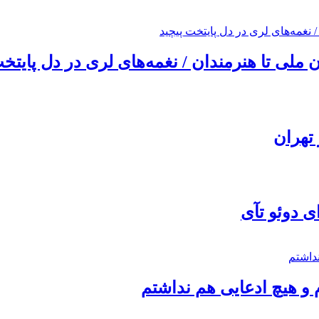
ملی تا هنرمندان / نغمه‌های لری در دل پایتخت
تهران
ی دوئو تآی
 و هیچ ادعایی هم نداشتم