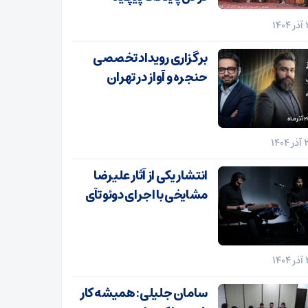
برگزاری رویداد تخصصی
حنجره و آواز در تهران
انتشار یکی از آثار علیرضا
مشایخی با اجرای دوئو تآی
سامان جلیلی: همیشه کار