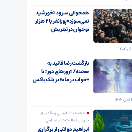
همخوانی سرود «خورشید
نمی‌سوزد» پویانفر با ۲ هزار
نوجوان در تجریش
بازگشت رضا فانید به
صحنه/ «روزهای دور» تا
«خواب در ماه» در بلک باکس
با هدف شناسایی و تقدیر از
برترین فعالیت‌های ارتباطی
ابراهیم مولائی از برگزاری