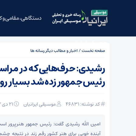
دستگاهی، مقامی و 
موسیقی ایرانیان
صفحه نخست
/
اخبار و مطالب دیگر رسانه ها
رشیدی: حرف‌هایی که در مراسم 
رئیس جمهور زده شد بسیار روش
کد نوشته: 46831
موسیقی ایرانیان
21 دی 1392
امین الله رشیدی گفت: رئیس جمهور هنرپرور است
آینده خوبی برای هنر کشور رقم زند در نتیجه چشم‌