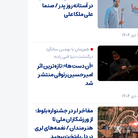
در آستانه روز پدر / صنما
علی ملکا علی
هم‌زمان با نهمین سالگرد
درگذشت دنیا فنی زاده؛
«آن دست‌ها»؛ تازه‌ترین اثر
امیرحسین رئوفی منتشر
شد
مفاخر لر در جشنواره بلوط؛
از ورزشکاران ملی تا
هنرمندان / نغمه‌های لری
در دل پایتخت پیچید