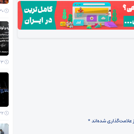
30 آذر 1404
23 آذر 1404
22 آذر 1404
 علامت‌گذاری شده‌اند
*