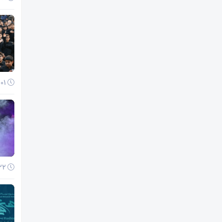
01 آذر 1404
22 آبان 1404