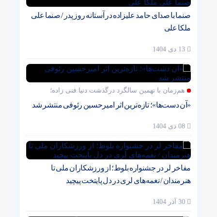
صنما با صدای حامد علیزاده در آستانه روز پدر / صنما علی
ملکا علی
13 دی 1404
هم‌زمان با نهمین سالگرد درگذشت دنیا فنی زاده؛
«آن دست‌ها»؛ تازه‌ترین اثر امیرحسین رئوفی منتشر شد
08 دی 1404
مفاخر لر در جشنواره بلوط؛ از ورزشکاران ملی تا
هنرمندان / نغمه‌های لری در دل پایتخت پیچید
30 آذر 1404