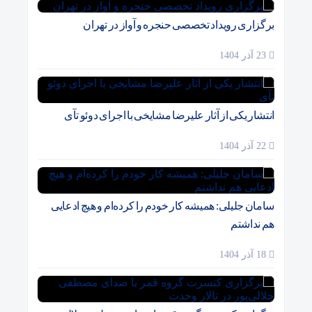
برگزاری رویداد تخصصی حنجره و آواز در تهران
23 آذر 1404
انتشار یکی از آثار علیرضا مشایخی با اجرای دوئو تآی
22 آذر 1404
سامان جلیلی: همیشه کار خودم را کرده‌ام و هیچ ادعایی
هم نداشتم
18 آذر 1404