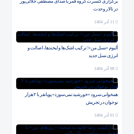
برگزاری کنسرت گروه قمر با صدای مصطفی جلالی‌پور
در تالار وحدت
11 آذر 1404
آلبوم «نسل من»؛ ترکیب اشک‌ها و لبخندها، اصالت و
انرژی نسل جدید
08 آذر 1404
همخوانی سرود «خورشید نمی‌سوزد» پویانفر با ۲ هزار
نوجوان در تجریش
01 آذر 1404