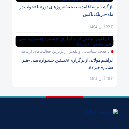
بازگشت رضا فانید به صحنه/ «روزهای دور» تا «خواب در
ماه» در بلک باکس
22 آبان 1404
با هدف شناسایی و تقدیر از برترین فعالیت‌های ارتباطی
ابراهیم مولائی از برگزاری نخستین جشنواره ملی «هنر
هشتم» خبر داد
18 آبان 1404