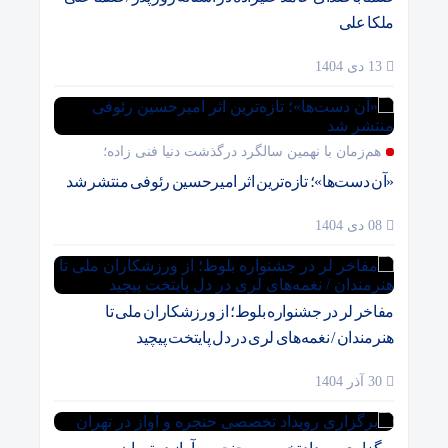
ملکا علی
13 دی 1404
هم‌زمان با نهمین سالگرد درگذشت دنیا فنی زاده؛
«آن دست‌ها»؛ تازه‌ترین اثر امیرحسین رئوفی منتشر شد
08 دی 1404
مفاخر لر در جشنواره بلوط؛ از ورزشکاران ملی تا
هنرمندان / نغمه‌های لری در دل پایتخت پیچید
30 آذر 1404