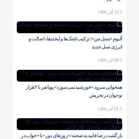
11 آذر 1404
آلبوم «نسل من»؛ ترکیب اشک‌ها و لبخندها، اصالت و
انرژی نسل جدید
08 آذر 1404
همخوانی سرود «خورشید نمی‌سوزد» پویانفر با ۲ هزار
نوجوان در تجریش
01 آذر 1404
بازگشت رضا فانید به صحنه/ «روزهای دور» تا «خواب در