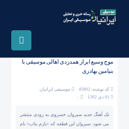
صفحه نخست
/
اخبار و مطالب دیگر رسانه ها
موج وسیع ابراز همدردی اهالی موسیقی با
بنیامین بهادری
کد نوشته: 45802
موسیقی ایرانیان
01 دی 1392
۰
تک آهنگ جدید سیروان خسروی به زودی منتشر
می شود. سیروان این قطعه که «بازم بتاب» نام