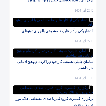
برگزاری رویداد تخصصی حنجره و آواز در تهران
23 آذر 1404
انتشار یکی از آثار علیرضا مشایخی با اجرای دوئو تآی
22 آذر 1404
سامان جلیلی: همیشه کار خودم را کرده‌ام و هیچ ادعایی
هم نداشتم
18 آذر 1404
برگزاری کنسرت گروه قمر با صدای مصطفی جلالی‌پور
در تالار وحدت