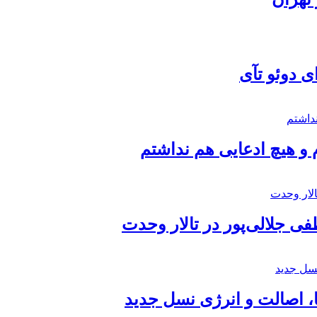
ی دوئو تآی
 و هیچ ادعایی هم نداشتم
 جلالی‌پور در تالار وحدت
ا، اصالت و انرژی نسل جدید