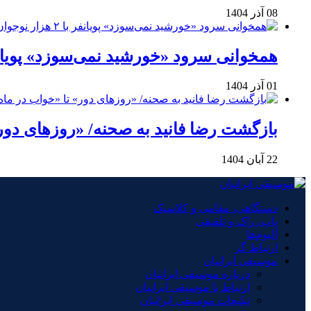
08 آذر 1404
همخوانی سرود «خورشید نمی‌سوزد» پویانفر با ۲ هزار نوجوان 
01 آذر 1404
بازگشت رضا فانید به صحنه/ «روزهای دور
22 آبان 1404
دستگاهی، مقامی و کلاسیک
پاپ، راک و تلفیقی
آلبوم‌ها
ارتباط گر
موسیقی ایرانیان
درباره موسیقی ایرانیان
ارتباط با موسیقی ایرانیان
تبلیغات موسیقی ایرانیان