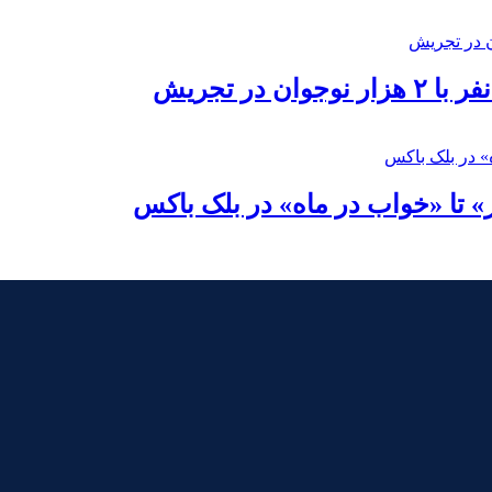
در تجریش
» تا «خواب در ماه» در بلک باکس