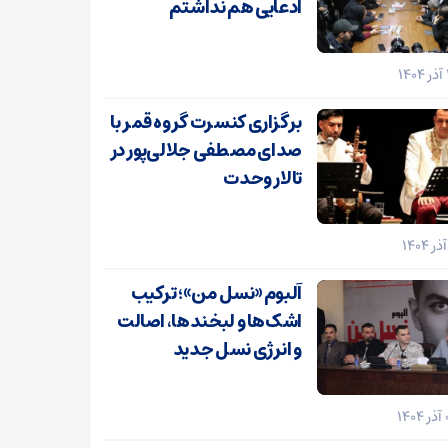
ادعایی هم نداشتم
برگزاری کنسرت گروه قمر با
صدای مصطفی جلالی‌پور در
تالار وحدت
آلبوم «نسل من»؛ ترکیب
اشک‌ها و لبخندها، اصالت
و انرژی نسل جدید