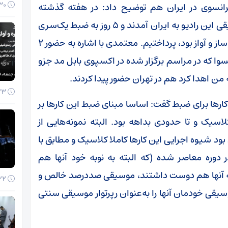
30 آذر 1404
رانسوی در ایران هم توضیح داد: در هفته گذشته
تکنسین‌های رادیو فرانسه و مسئول بخش موسیقی این رادیو به ایران آمدند و ۵ روز به ضبط یک‌سری
از نمونه‌های کلی موسیقی اصیل ایرانی که عموما ساز و آواز بود، پرداختیم. معتمدی با اشاره به حضور ۲
انسوا که در مراسم برگزار شده در اکسپوی بابل مد جزو
ه من اهدا کرد هم در تهران حضور پیدا کردند.
23 آذر 1404
ارها برای ضبط گفت: اساسا مبنای ضبط این کارها بر
اسیک و تا حدودی بداهه بود. البته نمونه‌هایی از
د شیوه اجرایی این کارها کاملا کلاسیک و مطابق با
دوره معاصر شده (که البته به نوبه خود آنها هم
 که آنها هم دوست داشتند، موسیقی صددرصد خالص و
22 آذر 1404
سیقی خودمان آنها را به‌عنوان رپرتوار موسیقی سنتی