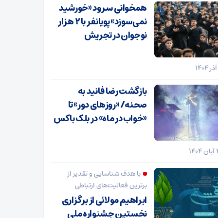
همخوانی سرود «خورشید
نمی‌سوزد» پویانفر با ۲ هزار
نوجوان در تجریش
بازگشت رضا فانید به
صحنه/ «روزهای دور» تا
«خواب در ماه» در بلک باکس
با هدف شناسایی و تقدیر از
برترین فعالیت‌های ارتباطی
ابراهیم مولائی از برگزاری
نخستین جشنواره ملی