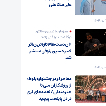
علی ملکا علی
هم‌زمان با نهمین سالگرد
درگذشت دنیا فنی زاده؛
«آن دست‌ها»؛ تازه‌ترین اثر
امیرحسین رئوفی منتشر
شد
مفاخر لر در جشنواره بلوط؛
از ورزشکاران ملی تا
هنرمندان / نغمه‌های لری
در دل پایتخت پیچید