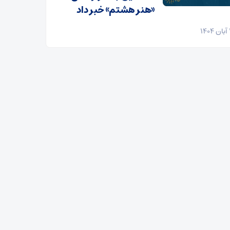
«هنر هشتم» خبر داد