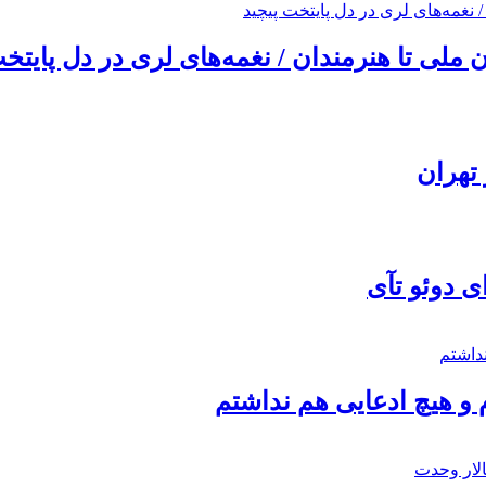
ملی تا هنرمندان / نغمه‌های لری در دل پایتخت
تهران
ی دوئو تآی
 و هیچ ادعایی هم نداشتم