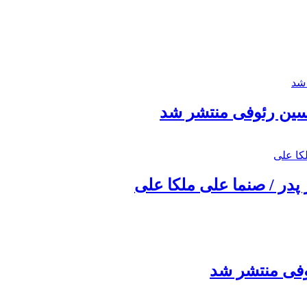
حسین رئوفی منتشر شد
 پدر / صنما علی ملکا علی
ئوفی منتشر شد