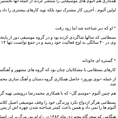
همکاری هم آلبوم های موسیقایی را منتشر کردند از جمله آنها نخست
اولین آلبوم ، آخرین کار مشترک نبود بلکه نوید کارهای بیشتری را داد
* او که دیر شناخته شد اما زود رفت
بسطامی که سالها شاگردی کرده بود و در گروه موسیقی دور از پایتخت 
وی در ۴۰ سالگی به اوج فعالیت خود رسید و در جمع توانست تنها ۱۴ سال فعالیت حرفه ای ملی داشته باشد که یازده آلبوم حاصل این ایام است.
* گستره ای جاودانه
کارهای بسطامی با مشکاتیان چنان بود که گروه های مشهور و آهنگسازا
از جمله «بوی نوروز» حاصل همکاری گروه دستان و آهنگ سازی محمدع
شد.
هم چنین آلبوم «موسم گل» که با همکاری محمدرضا درویشی تهیه گردی
بسطامی هرگز ازدواج نکرد وزندگی خود را وقف موسیقی اصیل کلاسی
آلبوم ها را نمی داد و همین باعث کمتر شناخته شدن چهره اش از پس
هنگامی که سحرگاه پنجم دی ماه ۱۳۸۲ در زلزله بم، مرگ بر این استاد آواز آوار شد، همگان او را از نو شناختند و با تصنیف ها و خوانده های اش خاطراتشان را ساختند.