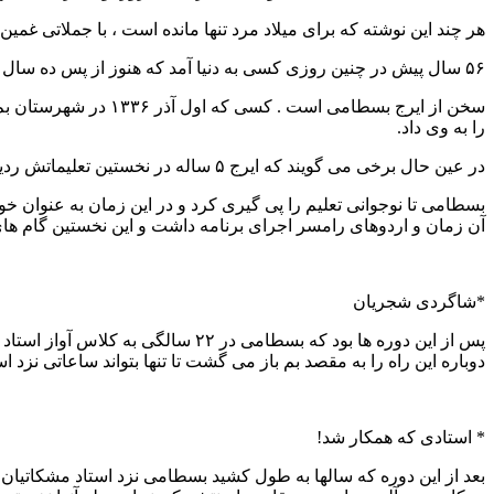
هر چند این نوشته که برای میلاد مرد تنها مانده است ، با جملاتی غمین پ
۵۶ سال پیش در چنین روزی کسی به دنیا آمد که هنوز از پس ده سال رفتن ناباوارنه اش ، اشک بر دیده می نشیند وقتی صدای اش در گوش دل می پیچد : من مانده ام تنهای تنها
سخن از ایرج بسطامی ا
را به وی داد.
در عین حال برخی می گویند که ایرج ۵ ساله در نخستین تعلیماتش ردیف های آوازی در مکتب تهران سبک استاد عبدالله خوان دوامی را نزد عموی اش – یدالله بسطامی – فرا گرفت.
بسطامی تا نوجوانی تعلیم را پی گیری کرد و در این زمان به عنوان خو
آن زمان و اردوهای رامسر اجرای برنامه داشت و این نخستین گام های 
*شاگردی شجریان
پس از این دوره ها بود که بسطامی د
دوباره این راه را به مقصد بم باز می گشت تا تنها بتواند ساعاتی نزد اس
* استادی که همکار شد!
بعد از این دوره که سالها به طول کشید بسطامی نزد استاد مشکاتیا