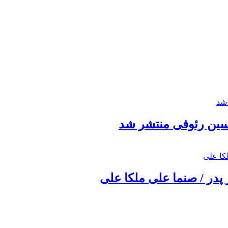
حسین رئوفی منتشر شد
 پدر / صنما علی ملکا علی