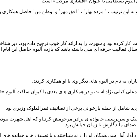
ین آلبوم بسطامی با عنوان «افشاری مرکب» است.
 و به این ترتیب ، ˈ مژده بهارˈ ، ˈ افق مهرˈ و ˈوطن منˈ حاصل همکار
کار کرده بود و شهرت را به ارائه کار خوب ترجیح داده بود، دیر شناخ
ن به نام در آلبوم های دیگر وی با او همکاری کردند.
لی کیانی نژاد است و در همکاری های بعدی با کیوان ساکت آلبوم «
د شامل از جمله بازخوانی برخی از تصانیف قمرالملوک وزیری بود .
ک و سرپرستی خانواده ی برادر مرحومش کرد.او که اهل شهرت نبود، 
 صدای ماندگارش تا زمان حیاتش بود.