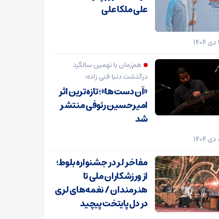
علی ملکا علی
هم‌زمان با نهمین سالگرد
درگذشت دنیا فنی زاده؛
«آن دست‌ها»؛ تازه‌ترین اثر
امیرحسین رئوفی منتشر
شد
مفاخر لر در جشنواره بلوط؛
از ورزشکاران ملی تا
هنرمندان / نغمه‌های لری
در دل پایتخت پیچید