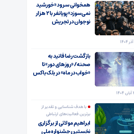
همخوانی سرود «خورشید
نمی‌سوزد» پویانفر با ۲ هزار
نوجوان در تجریش
بازگشت رضا فانید به
صحنه/ «روزهای دور» تا
«خواب در ماه» در بلک باکس
با هدف شناسایی و تقدیر از
برترین فعالیت‌های ارتباطی
ابراهیم مولائی از برگزاری
نخستین جشنواره ملی