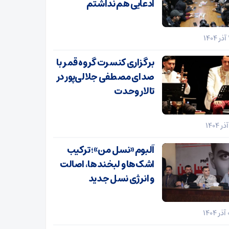
ادعایی هم نداشتم
برگزاری کنسرت گروه قمر با
صدای مصطفی جلالی‌پور در
تالار وحدت
آلبوم «نسل من»؛ ترکیب
اشک‌ها و لبخندها، اصالت
و انرژی نسل جدید