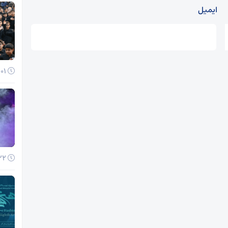
ایمیل
01 آذر 1404
22 آبان 1404