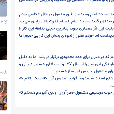
به مسجد امام رسیدم و طبق معمول در حال عکاسی بودم
صدا زیر گنبد مسجد امام با تمام قدرت بالا و پایین می پرد
13 دی 1404
یت این اثر معماری نبود، بنابرین خیلی بداهه این کار را
یداست اما خودم هنوز از نحوه ی پخش این کار بی خبرم اما
 که در منزل برای عده معدودی برگزار می‌شد اما به دلیل
علاقه وافری که به ساز سنتور داشتم با حمایت پدر، نوازندگی این ساز را از سال ۷۷ نزد استادان حسین دیزانی و
08 دی 1404
 های استاد محمدرضا قراتپه مدرس آواز کلاسیک رفتم که
ت.
های خوب موسیقی مشغول جمع آوری اولین آلبومم هستم که