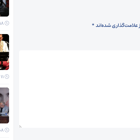
18 آذر 1404
 علامت‌گذاری شده‌اند
*
11 آذر 1404
08 آذر 1404