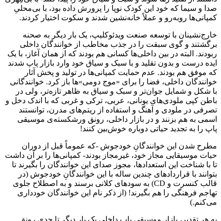
صدا و سیما که خود این کودک نوپا را پرورش داده بود، با بی‌محلیِ
کمپانی‌ها روبه‌رو و عملاً خانه‌نشین شدند و سکوت اختیار کردند.
خارج‌نشینان با توسعه صنعت ویدئوکلیپ، یک بار دیگر به صحنه
برگشتند و گوی سبقت را در جذب مخاطب از خوانندگان داخلی
ربودند. البته در بین داخلی‌ها کسانی هم بودند که از همان آغاز، با یک
ایده درست و بدون تقلید و با سبک و سیاق خود وارد بازار پاپ شدند
که موفق هم بودند. عدم حمایت کمپانی‌ها در تولید و پخش آثار
خوانندگان داخلی، فضا را برای «موج دومی»ها باز کرد. خوانندگانی
با شکل و شمایل جوان‌تر و سبک و سیاق به ظاهر تازه‌تر، ولی در
باطن کپی ملودی‌های یونانی، عربی، ترکی و غربی که با اندک دخل و
تصرفی در ملودی و آهنگ و استفاده از ریتم‌های مدرن، توانستند
اسمی به هم بزنند و در بازار داخلی، رونق ورشکسته‌ی موسیقی
پاپ را به تجدید حیاتی دوباره خوش‌بین کنند!
مطرح شدن این خوانندگانِ خودجوش -که عموماً قبل از دوران
حیات موسیقایی مجاز خود، غیرمجاز بودند- کمپانی‌ها را بر آن داشت
تا با شناخت این استعدادها، مجوز صدای این خوانندگان را بگیرند تا
بتوانند با قراردادهای چندین ساله با این خوانندگانِ خودجوش (در
قالب کنسرت و CD) به سودهای کلانی برسند و به اصطلاح جلوی
تهاجم فرهنگی را هم بگیرند! (از ذکر نام این خوانندگان خودداری
می‌کنم.)
به هر تقدیر، بازار موسیقی پاپ داخلی یک بار دیگر تا حدی رونق