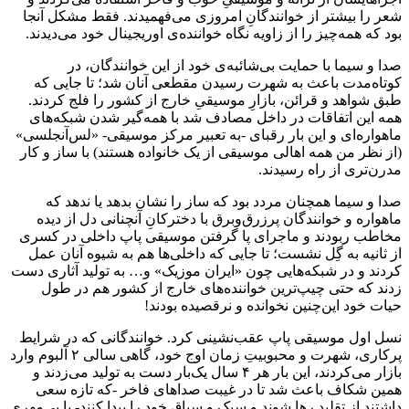
شعر را بیشتر از خوانندگانِ امروزی می‌فهمیدند. فقط مشکل آنجا
بود که همه‌چیز را از زاویه نگاه خواننده‌ی اوریجینال خود می‌دیدند.
صدا و سیما با حمایت بی‌شائبه‌ی خود از این خوانندگان، در
کوتاه‌مدت باعث به شهرت رسیدن مقطعی آنان شد؛ تا جایی که
طبق شواهد و قرائن، بازارِ موسیقیِ خارج از کشور را فلج کردند.
همه این اتفاقات در داخل مصادف شد با همه‌گیر شدن شبکه‌های
ماهواره‌ای و این بار رقبای -به تعبیر مرکز موسیقی- «لس‌آنجلسی»
(از نظر من همه اهالی موسیقی از یک خانواده هستند) با ساز و کار
مدرن‌تری از راه رسیدند.
صدا و سیما همچنان مردد بود که ساز را نشان بدهد یا ندهد که
ماهواره و خوانندگان پرزرق‌و‌برق با دخترکانِ آنچنانی دل از دیده
مخاطب ربودند و ماجرای پا گرفتن موسیقی پاپ داخلی در کسری
از ثانیه به گِل نشست؛ تا جایی که داخلی‌ها هم به شیوه آنان عمل
کردند و در شبکه‌هایی چون «ایران موزیک» و… به تولید آثاری دست
زدند که حتی چیپ‌ترین خواننده‌های خارج از کشور هم در طول
حیات خود این‌چنین نخوانده و نرقصیده بودند!
نسل اول موسیقی پاپ عقب‌نشینی کرد. خوانندگانی که در شرایط
پرکاری، شهرت و محبوبیتِ زمان اوج خود، گاهی سالی ۲ آلبوم وارد
بازار می‌کردند، این بار هر ۴ سال یک‌بار دست به تولید می‌زدند و
همین شکاف باعث شد تا در غیبت صداهای فاخر -که تازه سعی
داشتند از تقلید رها شوند و سبک و سیاق خود را پیدا کنند- با بی‌مِهری