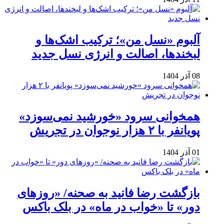
آلبوم «نسل من»؛ ترکیب اشک‌ها و
لبخندها، اصالت و انرژی نسل جدید
08 آذر 1404
همخوانی سرود «خورشید نمی‌سوزد»
پویانفر با ۲ هزار نوجوان در تجریش
01 آذر 1404
بازگشت رضا فانید به صحنه/ «روزهای
دور» تا «خواب در ماه» در بلک باکس