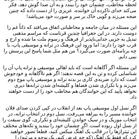
لحظه مخاطب، چشمان خود را ببندد و به آن صدا گوش دهد، فکر
می‌کند خدای ناکرده آن خواننده، عزیزی را از دست داده که چنین
ضجه می‌زند و گویی خاک بر سر و صورت خود می‌پاشد!
این مسئله در میان جامعه و مخاطبانی اتفاق می‌افتد که ذاتاً غم را
دوست دارند. در این جغرافیا چندین قرناست که مراسم مذهبی
تبدیل به جزیی جدایی‌ناپذیر از فرهنگ و رسوم ملت ما شده و ارج و
قرب خود را دارند؛ اما ورود این فرهنگ در ترانه و موسیقی پاپ، با
چه برنامه‌ای صورت می‌گیرد؟ من هم مثل شما پاسخ این پرسش را
نمی دانم.
این مسئله اگر آگاهانه است که باید اهالی موسیقی و ترانه پاپ آن را
شناسایی کرده و تن به این قصه ندهند؛ اگر هم ناآگاهانه و خودجوش
است که دارد ضربه‌ی کاری بر بدنه ترانه و موسیقی پاپ موج دوم
می‌زند و با تکراری شدن فضاها و کلیشه‌ای شدن ترانه‌ها دیری
نخواهد پایید که این خوانندگان هم مخاطب خود را از دست خواهند
داد.
اگر نسل اول موسیقی پاپ بعد از انقلاب در کپی کردن صدای فلان
خواننده مسیر را به بیراهه می‌رفت، نسل دوم در انتخاب ترانه، در
انتخاب موزیک و در سبک خواندنِ کلیشه‌ای و تکراری، گوی سبقت را
از نسل اول ربوده است. اگر چشمان خود را ببندید و تکه‌های مختلف
این تیتراژها را در قالب یک آهنگ میکس کنید، قطعاً تصور خواهید
کرد که فقط یک آهنگ (که چه عرض کنم، یک نوحه و مرثیه) را