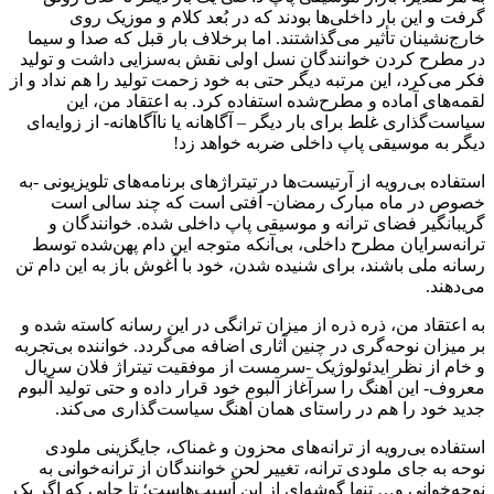
گرفت و این بار داخلی‌ها بودند که در بُعد کلام و موزیک روی
خارج‌نشینان تأثیر می‌گذاشتند. اما برخلاف بار قبل که صدا و سیما
در مطرح کردن خوانندگانِ نسل اولی نقش به‌سزایی داشت و تولید
فکر می‌کرد، این مرتبه دیگر حتی به خود زحمت تولید را هم نداد و از
لقمه‌های آماده و مطرح‌شده استفاده کرد. به اعتقاد من، این
سیاست‌گذاری غلط برای بار دیگر – آگاهانه یا ناآگاهانه- از زوایه‌ای
دیگر به موسیقی پاپ داخلی ضربه خواهد زد!
استفاده بی‌رویه از آرتیست‌ها در تیتراژهای برنامه‌های تلویزیونی -به
خصوص در ماه مبارک رمضان- آفتی است که چند سالی است
گریبانگیر فضای ترانه و موسیقی پاپ داخلی شده. خوانندگان و
ترانه‌سرایان مطرح داخلی، بی‌آنکه متوجه این دام پهن‌شده توسط
رسانه ملی باشند، برای شنیده شدن، خود با آغوش باز به این دام تن
می‌دهند.
به اعتقاد من، ذره ذره از میزان ترانگی در این رسانه کاسته شده و
بر میزان نوحه‌گری در چنین آثاری اضافه می‌گردد. خواننده بی‌تجربه
و خام از نظر ایدئولوژیک -سرمست از موفقیت تیتراژ فلان سریال
معروف- این آهنگ را سرآغاز آلبوم خود قرار داده و حتی تولید آلبوم
جدید خود را هم در راستای همان آهنگ سیاست‌گذاری می‌کند.
استفاده بی‌رویه از ترانه‌های محزون و غمناک، جایگزینی ملودی
نوحه به جای ملودی ترانه، تغییر لحن خوانندگان از ترانه‌خوانی به
نوحه‌خوانی و… تنها گوشه‌‌ای از این آسیب‌‌‌‌‌هاست؛ تا جایی که اگر یک