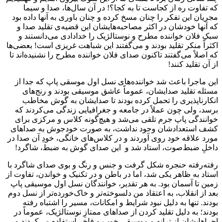
که تفاوت ره از کجاست تا به کجا؟! در آن سال‌ها، صدا و سیما
مجریان این تفکر را چنان مسخ کرده و چنان باوری به آنها داده بود
که آنها خودشان در اکثر مصاحبه‌هایشان این قضیه‌ی تقلید صدا و
سبکِ فلان خواننده مطرح و نوستالژیک را خدادادی می‌دانستند و
اکثراً منکر تقلید بودند و می‌گفتند این شباهت غریزی است! بعضی‌ها
که اصلاً می‌گفتند تاکنون صدای فلان خواننده مطرح را نشنیده‌اند تا
از آن تقلید کنند!
این ماجرا باعث شد خواننده‌های نسل اول موسقی پاپ که جدا از
مسئله تقلید صدایشان، عموماً عاشق موسیقی بودند و رنج‌های
انکارناپذیری را تحمل کرده بودند تا صدایشان به گوش مخاطب
برسد، ولی چون عملاً در جامعه و جغرافیایی زندگی می‌کردند که
خوانندگی پاپ جرم تلقی می‌شد و هیچ‌گونه کلاس و مرکزی برای
کشف استعدادشان وجود نداشت، به صورت خودجوش به صداهای
مورد علاقه خود روی آوردند و در کلاس‌های خانگی، خودِ آن صدا در
داخلِ ضبط‌صوت، استاد شد و این صدای گوش به ضبط، شاگرد!
رفته‌رفته حنجره شکل گرفت و جنس و رنگ و بوی صدای شاگرد با
استاد به ظاهر یکی شد، اما در باطن و در تکنیک و خواندن، تفاوت از
زمین تا آسمان بود. به هر تقدیر، خوانندگان نسل اول موسیقی پاپ
بعد از انقلاب، به اعتقاد من دلسوخته‌تر و خاک‌خورده‌تر از نسل دوم
بودند. تنها به دلیل نبود شرایط و امکانات، مسیر را اشتباه رفته
بودند؛ به دلیل تقلید کردن از صداهای ممتازِ نوستالژیک، عموماً در
اجراهایشان از ترانه و موسیقیِ خوب و فاخر استفاده می‌کردند و