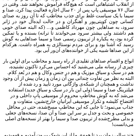
از انقلاب اشتباهاتی است که هیچ‌گاه فراموش نخواهند شد. وقتی در
سال ۷۶ موسیقی پاپ پس از ۲۰ سال اجازه فعالیت پیدا کرد، صدا و
سیما با یک سیاست غلط برای جذب مخاطب که تا آن روز به صدای
کسانی چون کویتی‌پور و آهنگران و در حالت ایده‌آل خود در ژانر
سرود، به صداهایی چون مهرداد کاظمی و… (که البته صدای خوبی
هم داشتند ولی بیشتر سرود می‌خواندند تا ترانه) بسنده و یا تمکین
کرده بود، به یکباره از تریبون رسمی صدا و سیما صداهایی به گوش
رسید که آشنا بود و برای مردم نوستالژی به همراه داشت. هرکدام
از این صداها شبیه یکی از خواننده‌های آن‌ور آبی بود.
انواع و اقسام صداهای تقلیدی از راه رسید و مخاطب برای اولین بار
چیزی از رسانه ملی می‌شنید که احساس می‌کرد تاکنون نشنیده،
هم در سبک و سیاق موزیک و هم در جنس وکال و هم در بُعد کلام.
البته به نظر من تفاوت چندانی بین آن زمان و زمان پیش از آن وجود
نداشت و همچنان از شبکه‌ی واژگانی مورد تأیید و رد شده از
فیلترینگ صدا و سیما (ولی این بار در سبک و سیاق جدید) استفاده
می‌شد که به گوش مخاطبِ محروم از موسیقی پاپِ داخلی و در
افتضاحِ کلیشه و تکرار موسیقی ایرانیانِ خارج‌نشین، متفاوت و
جذاب می‌نمود؛ تا جایی که این مخاطبِ مسخ‌شده، حتی در محافل
خصوصی و بحث و جدل بر سر این صدا و آن صدا، نسخه‌های جعلی
و بدلی مطرح‌شده از تریبون صدا و سیما را بهتر از نسخه‌های اصلی
می‌دانست!
چند سالی زمان برد تا همه‌ی ما از این شوک بیرون آمدیم و فهمیدیم