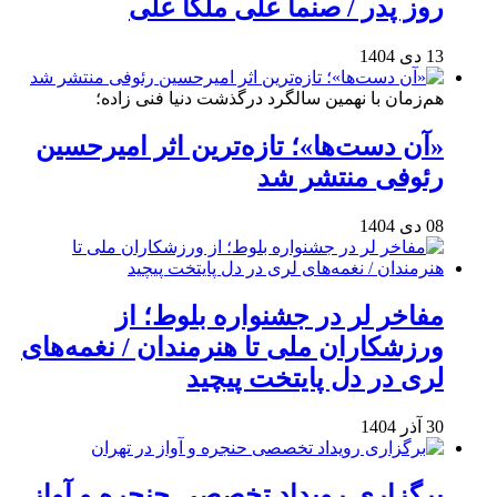
روز پدر / صنما علی ملکا علی
13 دی 1404
هم‌زمان با نهمین سالگرد درگذشت دنیا فنی زاده؛
«آن دست‌ها»؛ تازه‌ترین اثر امیرحسین
رئوفی منتشر شد
08 دی 1404
مفاخر لر در جشنواره بلوط؛ از
ورزشکاران ملی تا هنرمندان / نغمه‌های
لری در دل پایتخت پیچید
30 آذر 1404
برگزاری رویداد تخصصی حنجره و آواز