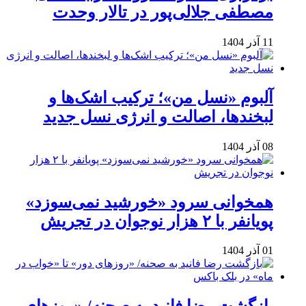
مصطفی جلالی‌پور در تالار وحدت
11 آذر 1404
آلبوم «نسل من»؛ ترکیب اشک‌ها و
لبخندها، اصالت و انرژی نسل جدید
08 آذر 1404
همخوانی سرود «خورشید نمی‌سوزد»
پویانفر با ۲ هزار نوجوان در تجریش
01 آذر 1404