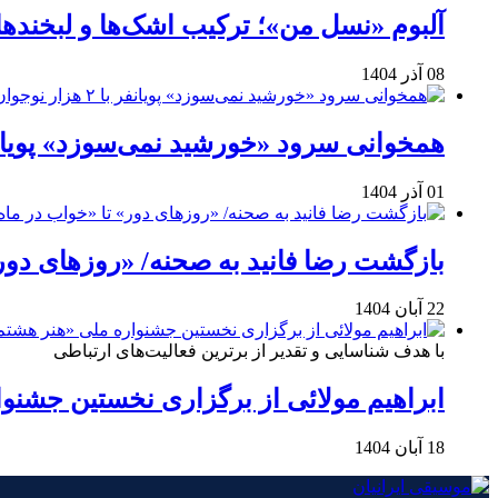
آلبوم «نسل من»؛ ترکیب اشک‌ها و لبخنده
08 آذر 1404
همخوانی سرود «خورشید نمی‌سوزد» پویانفر با ۲ هزار نوجوان 
01 آذر 1404
بازگشت رضا فانید به صحنه/ «روزهای دور
22 آبان 1404
با هدف شناسایی و تقدیر از برترین فعالیت‌های ارتباطی
ابراهیم مولائی از برگزاری نخستین جشنوا
18 آبان 1404