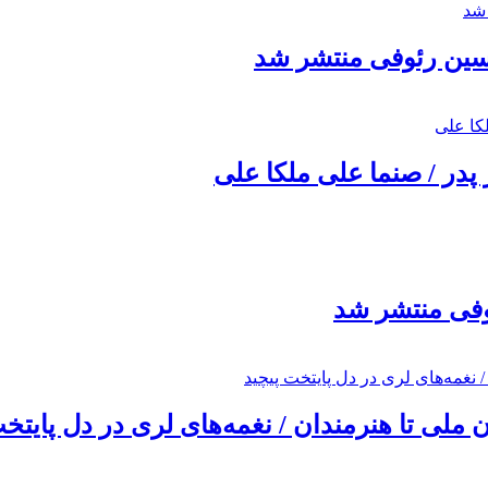
حسین رئوفی منتشر شد
 پدر / صنما علی ملکا علی
ئوفی منتشر شد
ملی تا هنرمندان / نغمه‌های لری در دل پایتخت