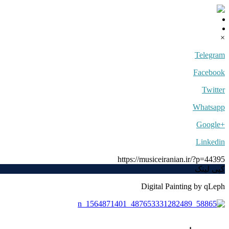
×
Telegram
Facebook
Twitter
Whatsapp
+Google
Linkedin
https://musiceiranian.ir/?p=44395
کپی لینک
Digital Painting by qLeph