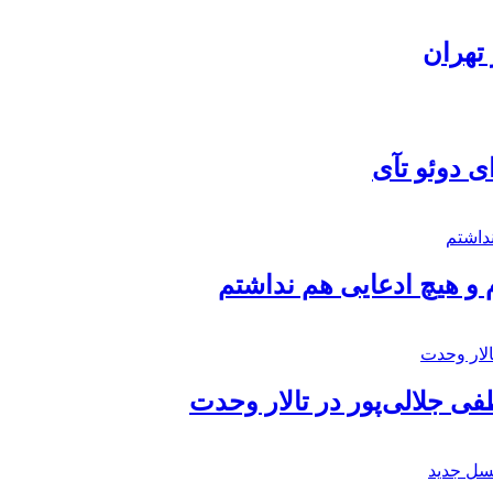
تهران
ی دوئو تآی
 و هیچ ادعایی هم نداشتم
 جلالی‌پور در تالار وحدت