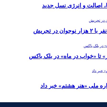
ا، اصالت و انرژی نسل جدید
در تجریش
» تا «خواب در ماه» در بلک باکس
ره ملی «هنر هشتم» خبر داد