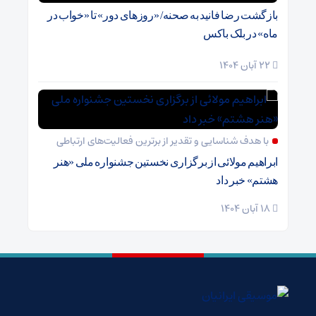
بازگشت رضا فانید به صحنه/ «روزهای دور» تا «خواب در
ماه» در بلک باکس
22 آبان 1404
با هدف شناسایی و تقدیر از برترین فعالیت‌های ارتباطی
ابراهیم مولائی از برگزاری نخستین جشنواره ملی «هنر
هشتم» خبر داد
18 آبان 1404