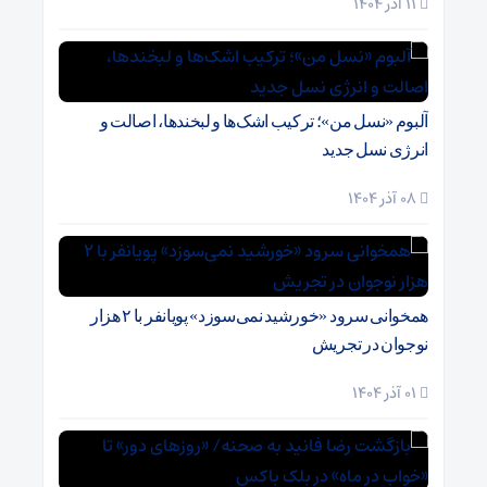
11 آذر 1404
آلبوم «نسل من»؛ ترکیب اشک‌ها و لبخندها، اصالت و
انرژی نسل جدید
08 آذر 1404
همخوانی سرود «خورشید نمی‌سوزد» پویانفر با ۲ هزار
نوجوان در تجریش
01 آذر 1404