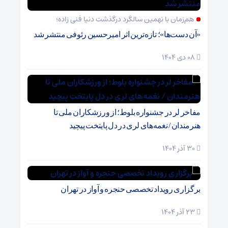
هم‌زمان با نهمین سالگرد درگذشت دنیا فنی زاده؛
«آن دست‌ها»؛ تازه‌ترین اثر امیرحسین رئوفی منتشر شد
08 دی 1404
مفاخر لر در جشنواره بلوط؛ از ورزشکاران ملی تا
هنرمندان / نغمه‌های لری در دل پایتخت پیچید
30 آذر 1404
برگزاری رویداد تخصصی حنجره و آواز در تهران
23 آذر 1404