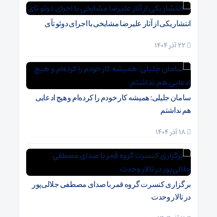
انتشار یکی از آثار علیرضا مشایخی با اجرای دوئو تآی
22 آذر 1404
سامان جلیلی: همیشه کار خودم را کرده‌ام و هیچ ادعایی
هم نداشتم
18 آذر 1404
برگزاری کنسرت گروه قمر با صدای مصطفی جلالی‌پور
در تالار وحدت