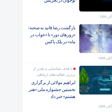
نوجوان در تجریش
بازگشت رضا فانید به صحنه/
«روزهای دور» تا «خواب در
ماه» در بلک باکس
با هدف شناسایی و تقدیر از
برترین فعالیت‌های ارتباطی
ابراهیم مولائی از برگزاری
نخستین جشنواره ملی «هنر
هشتم» خبر داد