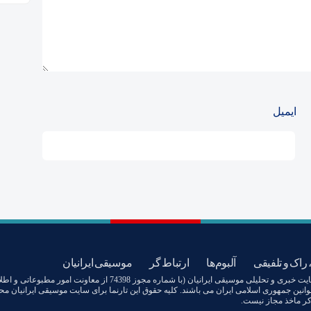
ایمیل
 راک و تلفیقی
آلبوم‌ها
ارتباط گر
موسیقی ایرانیان
تمامی آثار صوتی و تصویری منتشرشده در سایت خبری و تحلیلی موسیقی ایرانیان (با شماره مجوز 74398 از معاونت امور مطبوعاتی 
وانین جمهوری اسلامی ایران می باشند. کلیه حقوق این تارنما برای سایت موسیقی ایرانیان م
کر ماخذ مجاز نیست.