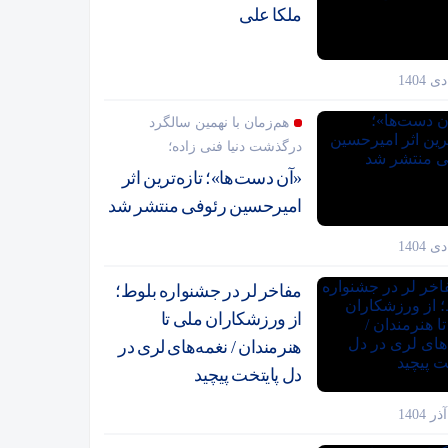
ملکا علی
هم‌زمان با نهمین سالگرد
درگذشت دنیا فنی زاده؛
«آن دست‌ها»؛ تازه‌ترین اثر
امیرحسین رئوفی منتشر شد
مفاخر لر در جشنواره بلوط؛
از ورزشکاران ملی تا
هنرمندان / نغمه‌های لری در
دل پایتخت پیچید