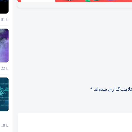
01 آذر 1404
22 آبان 1404
لامت‌گذاری شده‌اند
*
18 آبان 1404