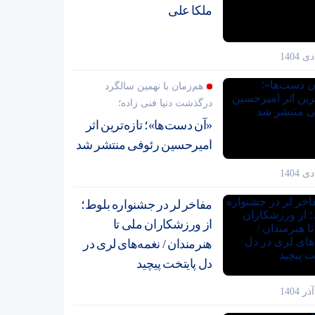
ملکا علی
هم‌زمان با نهمین سالگرد
درگذشت دنیا فنی زاده؛
«آن دست‌ها»؛ تازه‌ترین اثر
امیرحسین رئوفی منتشر شد
مفاخر لر در جشنواره بلوط؛
از ورزشکاران ملی تا
هنرمندان / نغمه‌های لری در
دل پایتخت پیچید