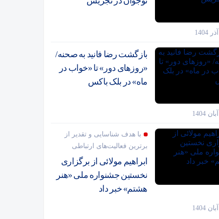
نوجوان در تجریش
بازگشت رضا فانید به صحنه/
«روزهای دور» تا «خواب در
ماه» در بلک باکس
با هدف شناسایی و تقدیر از
برترین فعالیت‌های ارتباطی
ابراهیم مولائی از برگزاری
نخستین جشنواره ملی «هنر
هشتم» خبر داد