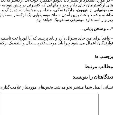
– در مورد عملکرد ارکستر باید بگویم عملکرد خوب یک ارکستر به تعدا
های ارکسترمان جای دادم و در زمانهایی که کنسرتی در پیش نبود به ص
سمفونیهایی از بتهوون، چایکوفسکی، مندلسن، موتسارت، دورژاک و… ا
نداشته و فقط باعث پایین آمدن سطح موسیقیایی یک ارکستر سمفونیک 
رپرتوار استاندارد موسیقی سمفونیک خواهد بود.
*… و سخن پایانی .
– واقعا برای من جای سئوال دارد و باید پرسید که آیا این باعث تاس
نوازندگان اعمال می شود چرا باید موجب تخریب حال و آینده یک ارک
برچسب ها
مطالب مرتبط
دیدگاهتان را بنویسید
نشانی ایمیل شما منتشر نخواهد شد.
بخش‌های موردنیاز علامت‌گذاری 