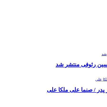
حسین رئوفی منتشر شد
 پدر / صنما علی ملکا علی