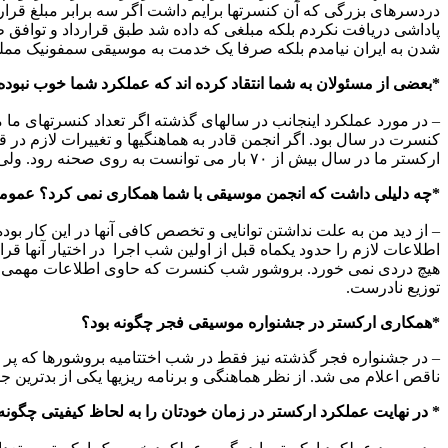
دردسرهای بزرگی که آن کنسرتها برایم داشت اگر سه برابر مبلغ قرار
پاداشی دریافت نکردم بلکه مبلغی که داده شد طبق قرارداد و توافق ط
شدن به ایران نیامدم بلکه صرفا یک خدمت به موسیقی سمفونیک مملک
*بعضی از مسئولان به شما انتقاد کرده اند که عملکرد شما خوب نب
ارکستر ما در سال بیش از ۷۰ بار می توانست به روی صحنه رود. ولی حتی برای تعداد همان ۱۲ کنسرت که در سال گذشته به ۱۹ کنسرت رسیده بود انجمن قادر به هماهنگیهای لازم نبود.
*چه دلیلی داشت که انجمن موسیقی با شما همکاری نمی کرد؟ عموما ا
– از دید من به علت نداشتن توانایی و تخصص کافی آنها در این کار ب
هیچ دردی نمی خورد. بروشور شب کنسرت که حاوی اطلاعات مهمی برای
توزیع نادرست.
*همکاری ارکستر در جشنواره موسیقی فجر چگونه بود؟
– در جشنواره فجر گذشته نیز فقط در شب اختتامیه بروشورها که پر از
ناقص اعلام می شد. از نظر هماهنگی و برنامه ریزیها یکی از بدترین جش
* در نهایت عملکرد ارکستر در زمان خودتان را به لحاظ کیفیتی چگونه 