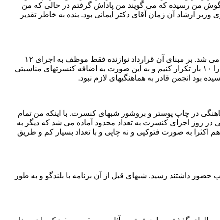
به گوش من رسیده که می گویند من پاداش گرفتم در حالی که من
زیر ارشاد آن زمان آقای دکتر ایمانی بود. بنده به خاطر تقدیر
– در مورد عملکرد اینجانب در سالهای گذشته اگر تعداد کنسرتهای ما محدود شد به دلیل قرارداد ناشیانه ای بود که با نوازندگان ارکستر بسته می شد. بر مبنای آن قرارداد نوازنده فقط موظف به اجرای ۱۲
کنسرت در سال بود. اگر انجمن قادر به هماهنگیها و تغییرات لازم در قراردادهای نوازندگان می بود ما می توانستیم هر کدام از برنامه هایمان را ۱۰ بار تکرار کنیم و به این صورت به اضافه کنسرتهای مناسبتی
ماهنگی در چاپ پوستر و بروشور شبهای کنسرت. با اینکه من تمام
ل از اولین شب اجرا در اختیار آنها قرار می دادم پوسترها به جای حدود دو هفته قبل از کنسرت ۲ روز و یا حتی در روز اجرای کنسرت به تعداد محدود آماده می شد که دیگر به
ثرا به صورت فتوکپی و نه چاپی و با تعداد بسیار کم و طریق
حضور داشتند رسید. شبهای قبل از آن برنامه با بلندگو و به طور