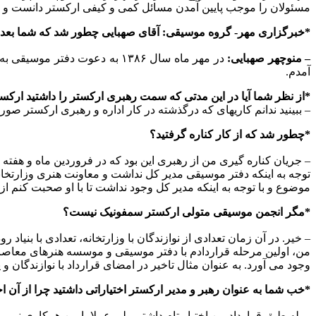
مسئولان را موجب پایین آمدن مسائل کمی و کیفی ارکستر دانست و 
*خبرگزاری مهر- گروه موسیقی: آقای صهبایی چطور شد که شما بعد از
– منوچهر صهبایی:
در مهر ماه سال ۱۳۸۶ به دعوت
آمدم.
*از نظر شما آیا در این مدتی که سمت رهبری ارکستر را داشتید ارکس
– ببینید ندانم کاریهای که درگذشته در کار اداره و رهبری ارکستر 
*چطور شد که از کار کناره گرفتید؟
– جریان کناره گیری من از رهبری این بود که در فروردین ماه و هفته
توجه به اینکه دفتر موسیقی مدیر کل نداشت و معاونت هنری وزارتخانه 
موضوع و با توجه به اینکه مدیر کل وجود نداشت تا با او صحبت کنم از آ
*مگر انجمن موسیقی متولی ارکستر سمفونیک نیست؟
– خیر. در آن زمان تعدادی از نوازندگان با وزارتخانه، تعدادی با بنیا
وجود می آورد. به عنوان مثال تاخیر در امضای قرارداد با نوازندگان و 
*خب شما به عنوان رهبر و مدیر ارکستر اختیاراتی داشتید چرا از آن اخ
– بله طبق قرارداد من اختیار تام داشتم ولی عملا با من همکاری نمی 