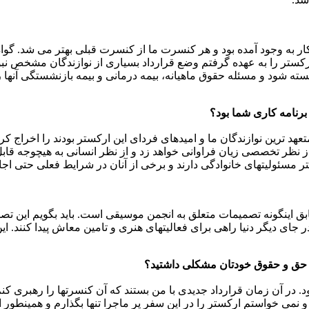
ر به وجود آمده بود و هر کنسرت ما از کنسرت قبلی بهتر می شد. گو
ارکستر را به عهده گرفتم وضع قرارداد بسیاری از نوازندگان مشخص نبو
ا را به ۸۳ نفر رسانده بودم قرارداد بسته شود و مسئله حقوق ماهیانه، بیمه درمانی و ب
 برنامه کاری شما بود؟
 جوان که از بهترین و متعهد ترین نوازندگان ما و امیدهای فردای این ارکستر بودند 
 نظر تخصصی زیان فراوانی خواهد زد و از نظر انسانی به هیچوجه قا
مسئولیتهای خانوادگی دارند و برخی از آنان در شرایط فعلی حتی اجاره
ابق اینگونه تصمیمات متعلق به انجمن موسیقی است. باید بگویم این ت
در جای دیگر دنیا راهی برای فعالیتهای هنری و تامین معاش پیدا کنند.
رد حق و حقوق خودتان مشکلی داشتید؟
د. در آن زمان قرارداد جدیدی با من بستند که آن کنسرتها را رهبری ک
و نمی خواستم ارکستر را در این سفر پر ماجرا تنها بگذارم و همینطور اص