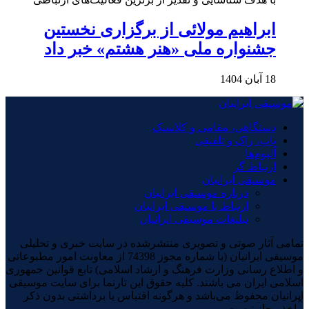
ابراهیم مولائی از برگزاری نخستین
جشنواره ملی «هنر هشتم» خبر داد
18 آبان 1404
دستگاهی، مقامی و کلاسیک
پاپ، راک و تلفیقی
آلبوم‌ها
ارتباط گر
موسیقی ایرانیان
درباره موسیقی ایرانیان
ارتباط با موسیقی ایرانیان
تبلیغات موسیقی ایرانیان
تمامی آثار صوتی و تصویری منتشرشده در سایت خبری و تحلیلی
موسیقی ایرانیان (با شماره مجوز 74398 از معاونت امور مطبوعاتی
و اطلاع رسانی وزارت فرهنگ و ارشاد اسلامی) تابع قوانین جمهوری
اسلامی ایران می باشند. کلیه حقوق این تارنما برای سایت موسیقی
ایرانیان محفوظ می‌باشد و هرگونه اقتباس یا برداشتی بدون ذکر
×
ماخذ مجاز نیست.