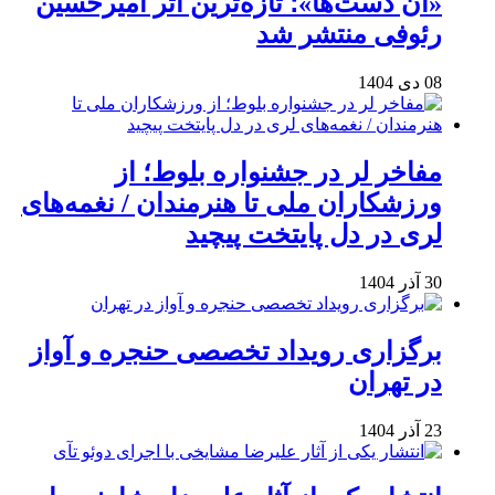
«آن دست‌ها»؛ تازه‌ترین اثر امیرحسین
رئوفی منتشر شد
08 دی 1404
مفاخر لر در جشنواره بلوط؛ از
ورزشکاران ملی تا هنرمندان / نغمه‌های
لری در دل پایتخت پیچید
30 آذر 1404
برگزاری رویداد تخصصی حنجره و آواز
در تهران
23 آذر 1404