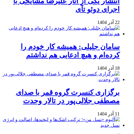
انتشار یکی از آثار علیرضا مشایخی با
اجرای دوئو تآی
22 آذر 1404
سامان جلیلی: همیشه کار خودم را
کرده‌ام و هیچ ادعایی هم نداشتم
18 آذر 1404
برگزاری کنسرت گروه قمر با صدای
مصطفی جلالی‌پور در تالار وحدت
11 آذر 1404