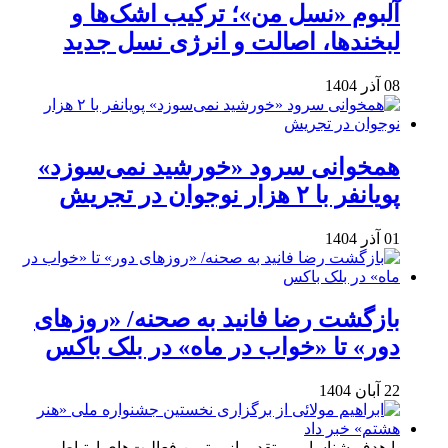
آلبوم «نسل من»؛ ترکیب اشک‌ها و
لبخندها، اصالت و انرژی نسل جدید
08 آذر 1404
همخوانی سرود «خورشید نمی‌سوزد»
پویانفر با ۲ هزار نوجوان در تجریش
01 آذر 1404
بازگشت رضا فانید به صحنه/ «روزهای
دور» تا «خواب در ماه» در بلک باکس
22 آبان 1404
با هدف شناسایی و تقدیر از برترین فعالیت‌های ارتباطی