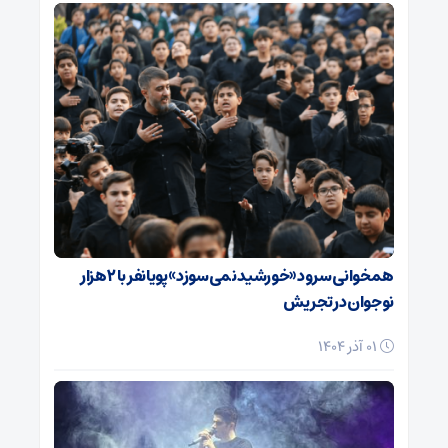
همخوانی سرود «خورشید نمی‌سوزد» پویانفر با ۲ هزار
نوجوان در تجریش
01 آذر 1404