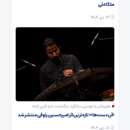
ملکا علی
13 دی 1404
هم‌زمان با نهمین سالگرد درگذشت دنیا فنی زاده؛
«آن دست‌ها»؛ تازه‌ترین اثر امیرحسین رئوفی منتشر شد
08 دی 1404