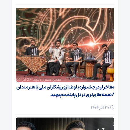
مفاخر لر در جشنواره بلوط؛ از ورزشکاران ملی تا هنرمندان
/ نغمه‌های لری در دل پایتخت پیچید
30 آذر 1404