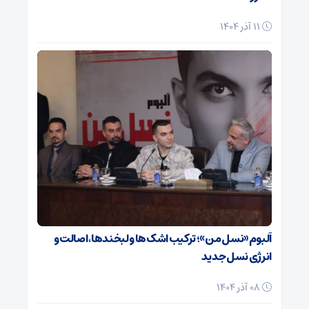
11 آذر 1404
آلبوم «نسل من»؛ ترکیب اشک‌ها و لبخندها، اصالت و
انرژی نسل جدید
08 آذر 1404