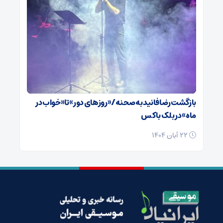
بازگشت رضا فانید به صحنه/ «روزهای دور» تا «خواب در
ماه» در بلک باکس
22 آبان 1404