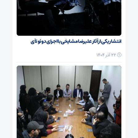
انتشار یکی از آثار علیرضا مشایخی با اجرای دوئو تآی
22 آذر 1404