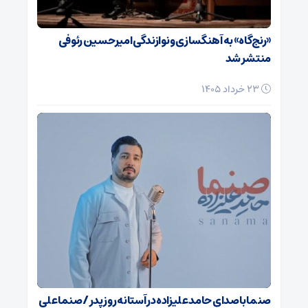
«رنج‌گاه» به آهنگسازی و نوازندگی امیرحسین رئوفی
منتشر شد
23 خرداد 1405
صنما با صدای حامد علیزاده در آستانه روز پدر / صنما علی