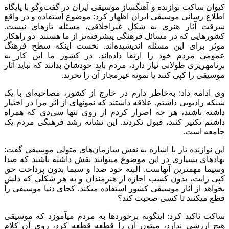
کیوان ساکت نوازنده و آهنگساز موسیقی ایران در گفت‌وگو با پایگاه
اطلاع رسانی موسیقی ایران اظهار کرد: موضوع استفاده و در واقع
سرقت آثار هنری به شکل غیراخلاقی، مسئله تازه‎ای نیست.
کشورهایی که در مسائل فرهنگی پیشرفته‌تر از ما هستند دو راهکار
موثر برای این مسئله اندیشیده‌اند. نخست اینکه سطح فرهنگ
عمومی مردم خود را ارتقا داده‌اند. در کشور ما این کار به
برنامه‎ریزی طولانی نیاز دارد، مردم باید خودشان بدانند که نباید آثار
موسیقی را کپی کنند یا نمونه غیرمجاز آن را نخرند.
وی ادامه داد: به‌خاطر دارم در خارج از کشور، مصاحبه‌ای با یک
شبکه رادیویی داشتم. علاقه داشتند که نمونه‎ای از اثر مرا در اختیار
داشته باشند، هر چه اصرار کردم از روی تنها سی‌دی که همراه
داشتم تکثیر کنند، قبول نکردند. این نشانه رشد فرهنگی مردم یک
جامعه است.
این نوازنده تار با اشاره به نقش سازمان‌های متولی موسیقی گفت:
نهادهای بسیاری در این موضوع می‎توانند نقش داشته باشند که صدا
وسیما مهم‎ترین آنهاست. البته خود صدا و سیما بدون پرداخت حق
کپی رایت، بدون کسب اجازه از هنرمندان و به هر شکلی که دلش
بخواهد از آثار موسیقی کشور استفاده می‎کند. کجای دنیا موسیقی را
قطع می‎کنند تا کسی صحبت کند؟
ساکت تاکید کرد: اینگونه برخوردها به مردم می‎آموزد که موسیقی
هیچ ارزشی ندارد، می‎تون آن را قطعه قطعه کرد، روی آن کلام