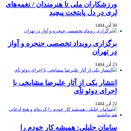
ورزشکاران ملی تا هنرمندان / نغمه‌های
لری در دل پایتخت پیچید
30 آذر 1404
برگزاری رویداد تخصصی حنجره و آواز
در تهران
23 آذر 1404
انتشار یکی از آثار علیرضا مشایخی با
اجرای دوئو تآی
22 آذر 1404
سامان جلیلی: همیشه کار خودم را